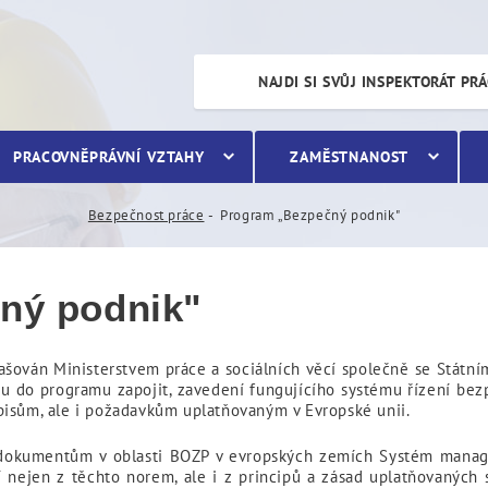
k"
NAJDI SI SVŮJ INSPEKTORÁT PR
PRACOVNĚPRÁVNÍ VZTAHY
ZAMĚSTNANOST
Bezpečnost práce
Program „Bezpečný podnik"
ný podnik"
ašován Ministerstvem práce a sociálních věcí společně se Státní
do programu zapojit, zavedení fungujícího systému řízení bezpe
pisům, ale i požadavkům uplatňovaným v Evropské unii.
m dokumentům v oblasti BOZP v evropských zemích Systém mana
í nejen z těchto norem, ale i z principů a zásad uplatňovaných