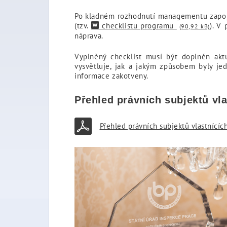
Po kladném rozhodnutí managementu zapojit 
(tzv.
checklistu programu
). V
(90,92 kB)
náprava.
Vyplněný checklist musí být doplněn akt
vysvětluje, jak a jakým způsobem byly je
informace zakotveny.
Přehled právních subjektů vl
Přehled právních subjektů vlastnícíc