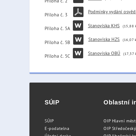
Příloha č. 2
Podmínky vydání osvěd
Příloha č. 3
Stanoviska KHS
(15,88 
Příloha č. 5A
Stanoviska HZS
(16,07 
Příloha č. 5B
Stanoviska OBÚ
(17,37 
Příloha č. 5C
SÚIP
Oblastní i
SÚIP
OIP Hlavní měs
E-podatelna
OIP Středočeský