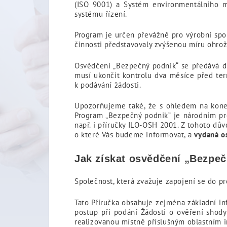
(ISO 9001) a Systém environmentálního 
systému řízení.
Program je určen převážně pro výrobní sp
činnosti představovaly zvýšenou míru ohrože
Osvědčení „Bezpečný podnik“ se předává dva
musí ukončit kontrolu dva měsíce před ter
k podávání žádosti.
Upozorňujeme také, že s ohledem na kon
Program „Bezpečný podnik“ je národním pr
např. i příručky ILO-OSH 2001. Z tohoto dů
o které Vás budeme informovat, a
vydaná os
Jak získat osvědčení „Bezpe
Společnost, která zvažuje zapojení se do p
Tato Příručka obsahuje zejména základní i
postup při podání Žádosti o ověření shod
realizovanou místně příslušným oblastním