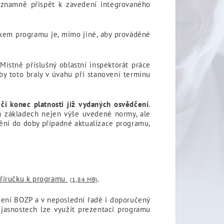
znamně přispět k zavedení integrovaného
kem programu je, mimo jiné, aby prováděné
Místně příslušný oblastní inspektorát práce
y toto braly v úvahu při stanovení termínu
či konec platnosti již vydaných osvědčení
.
a základech nejen výše uvedené normy, ale
mění do doby případné aktualizace programu,
říručku k programu
.
(1,84 MB)
zení BOZP a v neposlední řadě i doporučený
jasnostech lze využít prezentaci programu