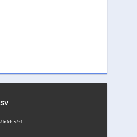
PSV
álních věcí