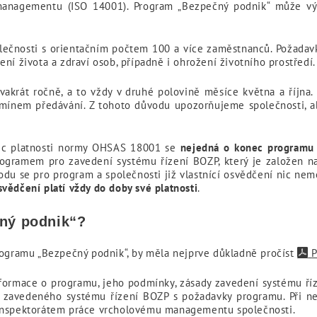
managementu (ISO 14001). Program „Bezpečný podnik“ může vý
olečnosti s orientačním počtem 100 a více zaměstnanců. Požadav
ní života a zdraví osob, případně i ohrožení životního prostředí.
krát ročně, a to vždy v druhé polovině měsíce května a října. 
mínem předávání. Z tohoto důvodu upozorňujeme společnosti, ab
ec platnosti normy OHSAS 18001 se
nejedná o konec programu 
ogramem pro zavedení systému řízení BOZP, který je založen n
vodu se pro program a společnosti již vlastnící osvědčení nic ne
vědčení platí vždy do doby své platnosti
.
čný podnik“?
rogramu „Bezpečný podnik“, by měla nejprve důkladně pročíst
P
nformace o programu, jeho podmínky, zásady zavedení systému ří
y zavedeného systému řízení BOZP s požadavky programu. Při ne
 inspektorátem práce vrcholovému managementu společnosti.