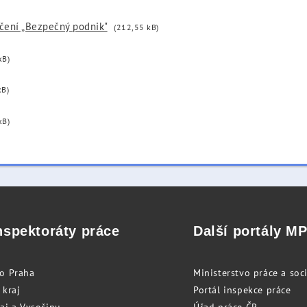
čení „Bezpečný podnik"
(212,55 kB)
kB)
kB)
kB)
nspektoráty práce
Další portály M
to Praha
Ministerstvo práce a soci
 kraj
Portál inspekce práce