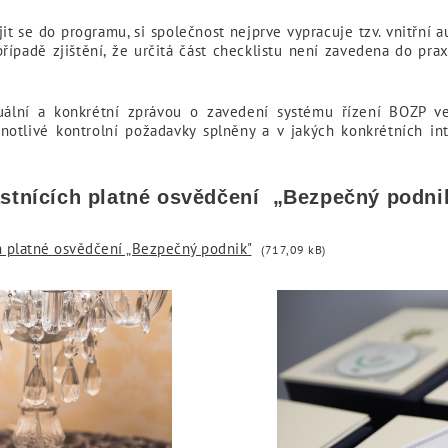
se do programu, si společnost nejprve vypracuje tzv. vnitřní au
 případě zjištění, že určitá část checklistu není zavedena do pr
uální a konkrétní zprávou o zavedení systému řízení BOZP ve 
dnotlivé kontrolní požadavky splněny a v jakých konkrétních in
astnících platné osvědčení „Bezpečný podni
h platné osvědčení „Bezpečný podnik"
(717,09 kB)