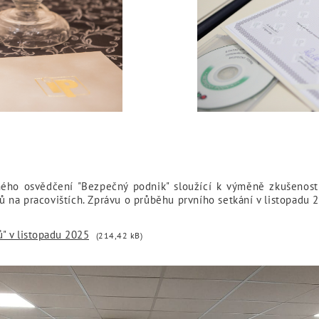
“
tného osvědčení "Bezpečný podnik" sloužící k výměně zkušeností
 na pracovištích. Zprávu o průběhu prvního setkání v listopadu
" v listopadu 2025
(214,42 kB)