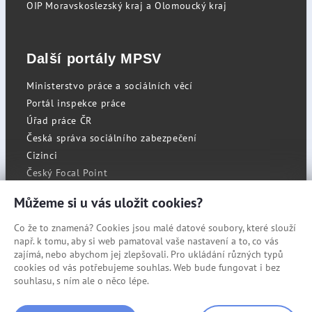
OIP Moravskoslezský kraj a Olomoucký kraj
Další portály MPSV
Ministerstvo práce a sociálních věcí
Portál inspekce práce
Úřad práce ČR
Česká správa sociálního zabezpečení
Cizinci
Český Focal Point
Můžeme si u vás uložit cookies?
Co že to znamená? Cookies jsou malé datové soubory, které slouží
RSS
např. k tomu, aby si web pamatoval vaše nastavení a to, co vás
Cookies
zajímá, nebo abychom jej zlepšovali. Pro ukládání různých typů
cookies od vás potřebujeme souhlas. Web bude fungovat i bez
Prohlášení o přístupnosti
souhlasu, s ním ale o něco lépe.
Mapa stránek