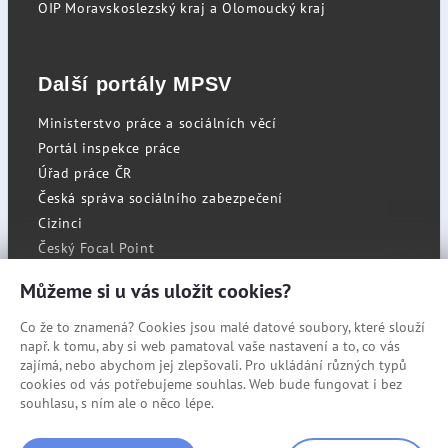
OIP Moravskoslezský kraj a Olomoucký kraj
Další portály MPSV
Ministerstvo práce a sociálních věcí
Portál inspekce práce
Úřad práce ČR
Česká správa sociálního zabezpečení
Cizinci
Český Focal Point
Můžeme si u vás uložit cookies?
Co že to znamená? Cookies jsou malé datové soubory, které slouží
RSS
např. k tomu, aby si web pamatoval vaše nastavení a to, co vás
Cookies
zajímá, nebo abychom jej zlepšovali. Pro ukládání různých typů
cookies od vás potřebujeme souhlas. Web bude fungovat i bez
Prohlášení o přístupnosti
souhlasu, s ním ale o něco lépe.
Mapa stránek