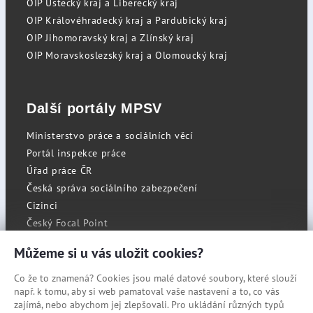
OIP Ústecký kraj a Liberecký kraj
OIP Královéhradecký kraj a Pardubický kraj
OIP Jihomoravský kraj a Zlínský kraj
OIP Moravskoslezský kraj a Olomoucký kraj
Další portály MPSV
Ministerstvo práce a sociálních věcí
Portál inspekce práce
Úřad práce ČR
Česká správa sociálního zabezpečení
Cizinci
Český Focal Point
Můžeme si u vás uložit cookies?
Co že to znamená? Cookies jsou malé datové soubory, které slouží
RSS
např. k tomu, aby si web pamatoval vaše nastavení a to, co vás
Cookies
zajímá, nebo abychom jej zlepšovali. Pro ukládání různých typů