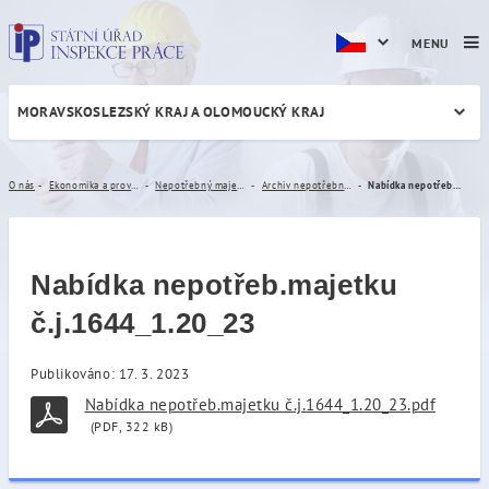
MENU
MORAVSKOSLEZSKÝ KRAJ A OLOMOUCKÝ KRAJ
Nabídka nepotřeb.majetku č
O nás
Ekonomika a provoz
Nepotřebný majetek
Archiv nepotřebného majetku
Nabídka nepotřeb.majetku č.j.1644_1.20_23
Nabídka nepotřeb.majetku
č.j.1644_1.20_23
Publikováno: 17. 3. 2023
Nabídka nepotřeb.majetku č.j.1644_1.20_23.pdf
(PDF, 322 kB)