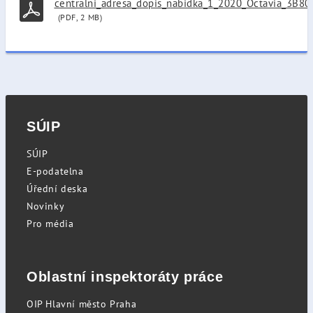
centralni_adresa_dopis_nabidka_1_2020_Octavia_3B8
(PDF, 2 MB)
SÚIP
SÚIP
E-podatelna
Úřední deska
Novinky
Pro média
Oblastní inspektoráty práce
OIP Hlavní město Praha