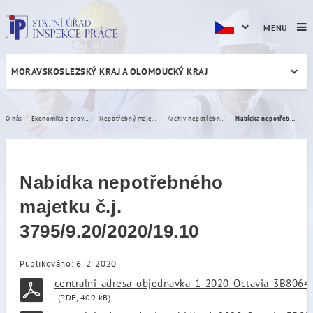
MENU
MORAVSKOSLEZSKÝ KRAJ A OLOMOUCKÝ KRAJ
Nabídka nepotřebného majetk
O nás
Ekonomika a provoz
Nepotřebný majetek
Archiv nepotřebného majetku
Nabídka nepotřebného majetku č.j. 3795/9.20/2020/19.10
Nabídka nepotřebného
majetku č.j.
3795/9.20/2020/19.10
Publikováno: 6. 2. 2020
centralni_adresa_objednavka_1_2020_Octavia_3B8064
(PDF, 409 kB)