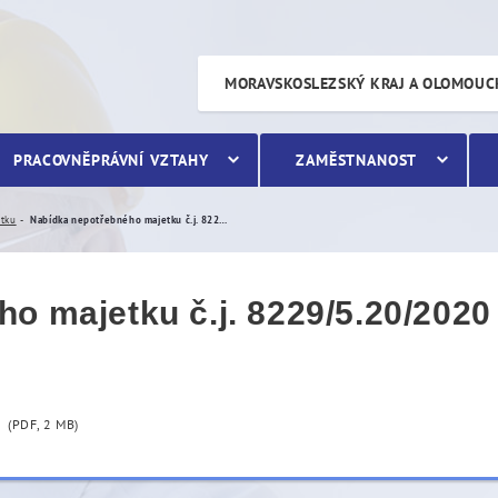
tku č.j. 8229/5.20/2020
MORAVSKOSLEZSKÝ KRAJ A OLOMOUC
PRACOVNĚPRÁVNÍ VZTAHY
ZAMĚSTNANOST
etku
Nabídka nepotřebného majetku č.j. 8229/5.20/2020
o majetku č.j. 8229/5.20/2020
(PDF, 2 MB)