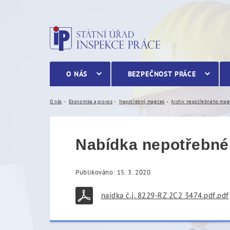
Nabídka nepotřebného maje
O NÁS
BEZPEČNOST PRÁCE
O nás
Ekonomika a provoz
Nepotřebný majetek
Archiv nepotřebného maj
Nabídka nepotřebnéh
Publikováno: 15. 3. 2020
naídka č.j. 8229-RZ 2C2 3474.pdf.pdf