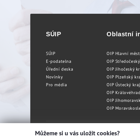
SÚIP
Oblastní i
SÚIP
OIP Hlavní měs
E-podatelna
OIP Středočeský
Úřední deska
OIP Jihočeský k
Novinky
OIP Plzeňský kra
Pro média
OIP Ústecký kraj
OIP Královéhrad
OIP Jihomoravský
OIP Moravskosle
Můžeme si u vás uložit cookies?
© Státní úřad inspekce práce