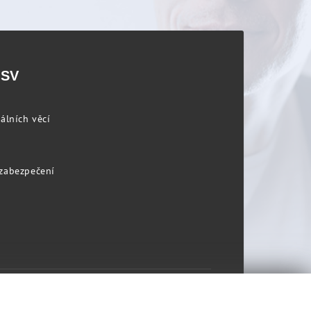
PSV
álních věcí
 zabezpečení
Prohlášení o přístupnosti
Mapa stránek