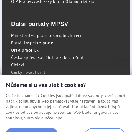
OIP Moravskoslezský kraj a Olomoucký kraj
Další portály MPSV
Ministerstvo práce a sociálních věcí
Portál inspekce práce
Úřad práce ČR
Česká správa sociálního zabezpečení
Cizinci
Český Focal Point
Můžeme si u vás uložit cookies?
Co že to znamená? Cookies jsou malé datové soubory, které slouží
RSS
např. k tomu, aby si web pamatoval vaše nastavení a to, co vás
Cookies
zajímá, nebo abychom jej zlepšovali. Pro ukládání různých typů
cookies od vás potřebujeme souhlas. Web bude fungovat i bez
Prohlášení o přístupnosti
souhlasu, s ním ale o něco lépe.
Mapa stránek