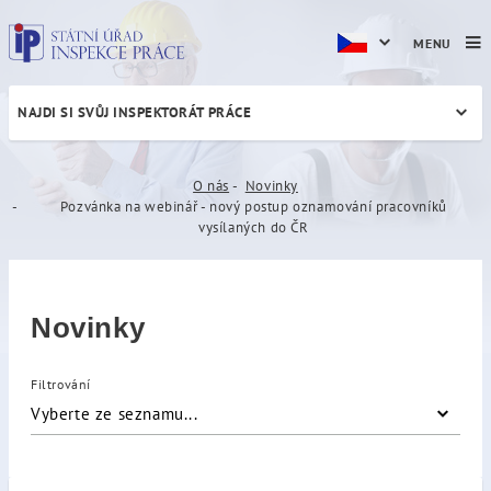
MENU
NAJDI SI SVŮJ INSPEKTORÁT PRÁCE
Pozvánka na webinář - nov
O nás
Novinky
Pozvánka na webinář - nový postup oznamování pracovníků
vysílaných do ČR
Novinky
Filtrování
Vyberte ze seznamu...