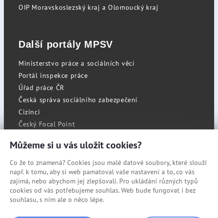
OIP Moravskoslezský kraj a Olomoucký kraj
Další portály MPSV
Ministerstvo práce a sociálních věcí
Portál inspekce práce
Úřad práce ČR
Česká správa sociálního zabezpečení
Cizinci
Český Focal Point
Můžeme si u vás uložit cookies?
Co že to znamená? Cookies jsou malé datové soubory, které slouží
RSS
např. k tomu, aby si web pamatoval vaše nastavení a to, co vás
Cookies
zajímá, nebo abychom jej zlepšovali. Pro ukládání různých typů
cookies od vás potřebujeme souhlas. Web bude fungovat i bez
Prohlášení o přístupnosti
souhlasu, s ním ale o něco lépe.
Mapa stránek