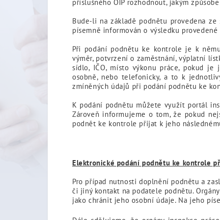
příslušného OIP rozhodnout, jakým způsobem
Bude-li na základě podnětu provedena ze 
písemně informován o výsledku provedené k
Při podání podnětu ke kontrole je k němu
výměr, potvrzení o zaměstnání, výplatní líst
sídlo, IČO, místo výkonu práce, pokud je 
osobně, nebo telefonicky, a to k jednotl
zmíněných údajů při podání podnětu ke kon
K podání podnětu můžete využít portál ins
Zároveň informujeme o tom, že pokud nej
podnět ke kontrole přijat k jeho následnému
Elektronické podání podnětu ke kontrole př
Pro případ nutnosti doplnění podnětu a zas
či jiný kontakt na podatele podnětu. Orgán
jako chránit jeho osobní údaje. Na jeho pí