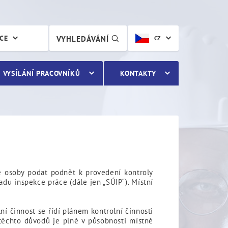
ÁCE
VYHLEDÁVÁNÍ
CZ
VYSÍLÁNÍ PRACOVNÍKŮ
KONTAKTY
é osoby podat podnět k provedení kontroly
du inspekce práce (dále jen „SÚIP“). Místní
í činnost se řídí plánem kontrolní činnosti
 těchto důvodů je plně v působnosti místně