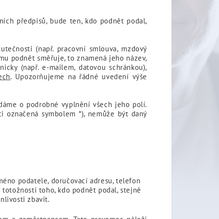
ích předpisů, bude ten, kdo podnět podal,
utečnosti (např. pracovní smlouva, mzdový
rému podnět směřuje, to znamená jeho název,
nicky (např. e-mailem, datovou schránkou),
ech
. Upozorňujeme na řádné uvedení výše
ádáme o podrobné vyplnění všech jeho polí.
ci označená symbolem *), nemůže být daný
méno podatele, doručovací adresu, telefon
 totožnosti toho, kdo podnět podal, stejně
livosti zbavit.