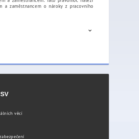
elem a zaměstnancem. Tato pravomoc náleží
em a zaměstnancem o nároky z pracovního
PSV
álních věcí
 zabezpečení