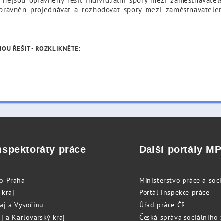
 nejsou oprávněny řešit individuální spory mezi zaměstnavat
oprávněn projednávat a rozhodovat spory mezi zaměstnavatel
OU ŘEŠIT - ROZKLIKNĚTE:
nspektoráty práce
Další portály M
to Praha
Ministerstvo práce a soci
 kraj
Portál inspekce práce
raj a Vysočinu
Úřad práce ČR
j a Karlovarský kraj
Česká správa sociálního