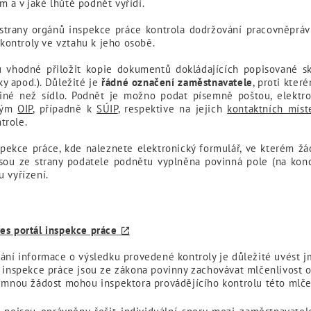
 a v jaké lhůtě podnět vyřídí.
strany orgánů inspekce práce kontrola dodržování pracovněprávn
ontroly ve vztahu k jeho osobě.
 vhodné přiložit kopie dokumentů dokládajících popisované sk
ky apod.). Důležité je
řádné označení zaměstnavatele
, proti kte
jiné než sídlo. Podnět je možno podat písemně poštou, elektro
ivým
OIP
, případně k
SÚIP
, respektive na jejich
kontaktních míst
trole.
pekce práce, kde naleznete elektronický formulář, ve kterém ž
sou ze strany podatele podnětu vyplněna povinná pole (na kon
 vyřízení.
es portál inspekce práce
lání informace o výsledku provedené kontroly je důležité uvést j
y inspekce práce jsou ze zákona povinny zachovávat mlčenlivost o
semnou žádost mohou inspektora provádějícího kontrolu této mlčen