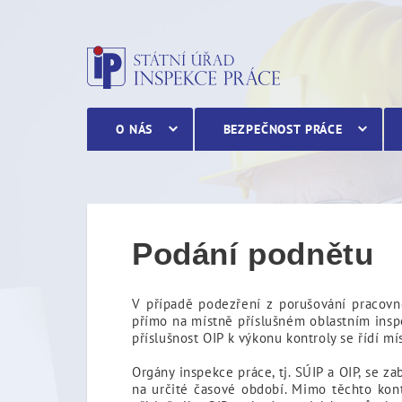
Podání podnětu
O NÁS
BEZPEČNOST PRÁCE
Podání podnětu
V případě podezření z porušování pracovn
přímo na místně příslušném oblastním inspek
příslušnost OIP k výkonu kontroly se řídí m
Orgány inspekce práce, tj. SÚIP a OIP, se 
na určité časové období. Mimo těchto kont