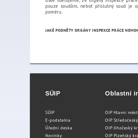
Dále sdělujeme, že orgány inspekce práce
pouze soudům, neboť příslušný soud je 
poměru.
JAKÉ PODNĚTY ORGÁNY INSPEKCE PRÁCE NEMOH
SÚIP
Oblastní i
SÚIP
OIP Hlavní měs
E-podatelna
OIP Středočeský
Úřední deska
OIP Jihočeský k
Novinky
OIP Plzeňský kra