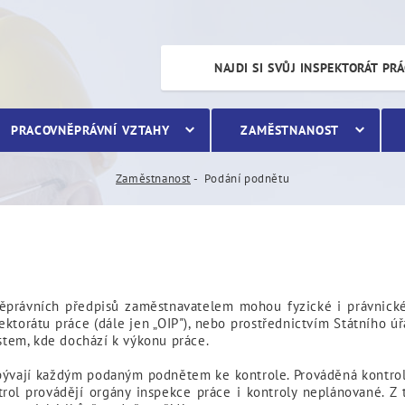
NAJDI SI SVŮJ INSPEKTORÁT PR
PRACOVNĚPRÁVNÍ VZTAHY
ZAMĚSTNANOST
Zaměstnanost
Podání podnětu
ěprávních předpisů zaměstnavatelem mohou fyzické i právnick
torátu práce (dále jen „OIP"), nebo prostřednictvím Státního úřa
ístem, kde dochází k výkonu práce.
zabývají každým podaným podnětem ke kontrole. Prováděná kontroln
rol provádějí orgány inspekce práce i kontroly neplánované. Z