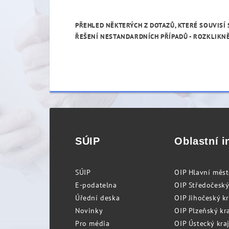
PŘEHLED NĚKTERÝCH Z DOTAZŮ, KTERÉ SOUVISÍ
ŘEŠENÍ NESTANDARDNÍCH PŘÍPADŮ - ROZKLIKNĚ
SÚIP
Oblastní i
SÚIP
OIP Hlavní měs
E-podatelna
OIP Středočeský
Úřední deska
OIP Jihočeský k
Novinky
OIP Plzeňský kra
Pro média
OIP Ústecký kraj