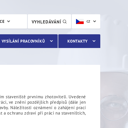
ÁCE
VYHLEDÁVÁNÍ
CZ
VYSÍLÁNÍ PRACOVNÍKŮ
KONTAKTY
ním staveniště prvnímu zhotoviteli. Uvedené
ráci, ve znění pozdějších předpisů (dále jen
vby. Náležitosti oznámení o zahájení prací
 a ochranu zdraví při práci na staveništích,