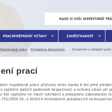
í
NAJDI SI SVŮJ INSPEKTORÁT PR
PRACOVNĚPRÁVNÍ VZTAHY
ZAMĚSTNANOST
Bezpečnost práce
Projektové dokumentace a oznámení o zahájení prací
Oznámení o zahájení prací
ení prací
astní inspektorát práce příslušný místu stavby 8 dní před předá
 o zajištění dalších podmínek bezpečnosti a ochrany zdraví při p
sí být vyplněno ve všech rubrikách a podepsáno zadavatelem sta
č. 591/2006 Sb., o bližších minimálních požadavcích na bezpečnost