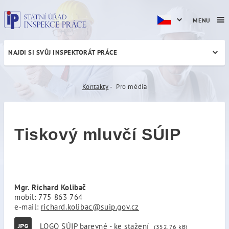
MENU
NAJDI SI SVŮJ INSPEKTORÁT PRÁCE
Pro média
Kontakty
Pro média
Tiskový mluvčí SÚIP
Mgr. Richard Kolibač
mobil: 775 863 764
e-mail:
richard.kolibac@suip.gov.cz
LOGO SÚIP barevné - ke stažení
(352,76 kB)