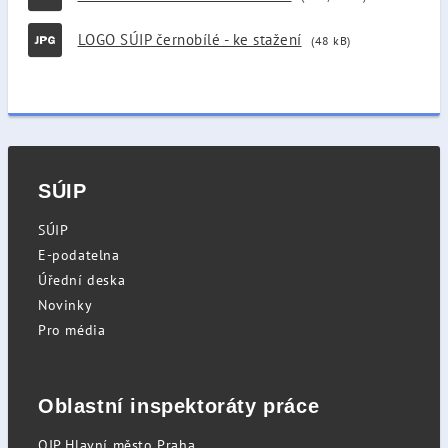
LOGO SÚIP černobílé - ke stažení
(48 kB)
SÚIP
SÚIP
E-podatelna
Úřední deska
Novinky
Pro média
Oblastní inspektoráty práce
OIP Hlavní město Praha