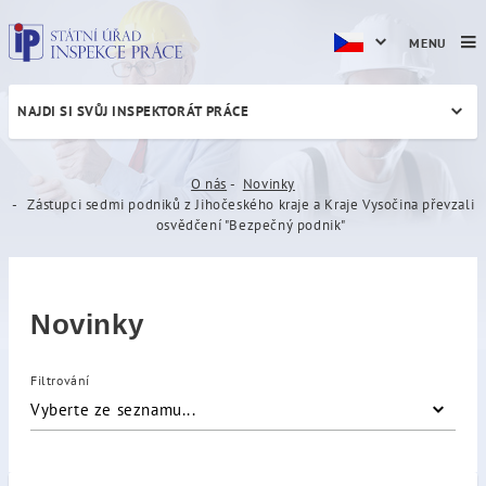
MENU
NAJDI SI SVŮJ INSPEKTORÁT PRÁCE
Zástupci sedmi podniků z J
O nás
Novinky
Zástupci sedmi podniků z Jihočeského kraje a Kraje Vysočina převzali
osvědčení "Bezpečný podnik"
Novinky
Filtrování
Vyberte ze seznamu...