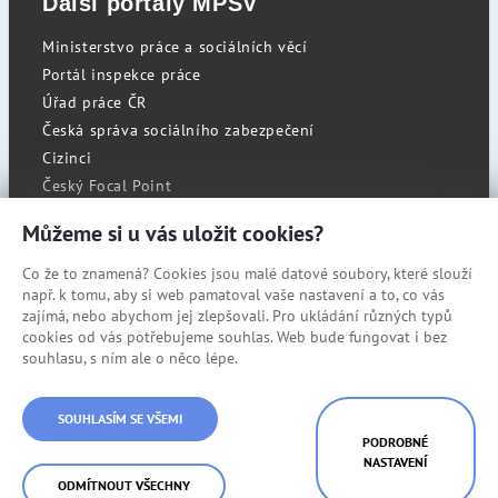
Další portály MPSV
Ministerstvo práce a sociálních věcí
Portál inspekce práce
Úřad práce ČR
Česká správa sociálního zabezpečení
Cizinci
Český Focal Point
Můžeme si u vás uložit cookies?
Co že to znamená? Cookies jsou malé datové soubory, které slouží
RSS
např. k tomu, aby si web pamatoval vaše nastavení a to, co vás
Cookies
zajímá, nebo abychom jej zlepšovali. Pro ukládání různých typů
cookies od vás potřebujeme souhlas. Web bude fungovat i bez
Prohlášení o přístupnosti
souhlasu, s ním ale o něco lépe.
Mapa stránek
SOUHLASÍM SE VŠEMI
© Státní úřad inspekce práce
PODROBNÉ
NASTAVENÍ
ODMÍTNOUT VŠECHNY