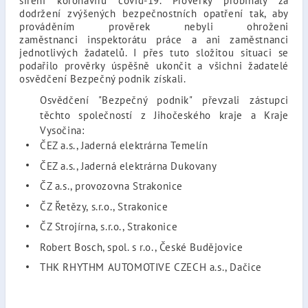
šíření koronaviru covid-19. Prověrky probíhaly za
dodržení zvýšených bezpečnostních opatření tak, aby
prováděním prověrek nebyli ohroženi
zaměstnanci inspektorátu práce a ani zaměstnanci
jednotlivých žadatelů. I přes tuto složitou situaci se
podařilo prověrky úspěšně ukončit a všichni žadatelé
osvědčení Bezpečný podnik získali.
Osvědčení "Bezpečný podnik" převzali zástupci
těchto společností z Jihočeského kraje a Kraje
Vysočina:
ČEZ a.s., Jaderná elektrárna Temelín
ČEZ a.s., Jaderná elektrárna Dukovany
ČZ a.s., provozovna Strakonice
ČZ Řetězy, s.r.o., Strakonice
ČZ Strojírna, s.r.o., Strakonice
Robert Bosch, spol. s r.o., České Budějovice
THK RHYTHM AUTOMOTIVE CZECH a.s., Dačice