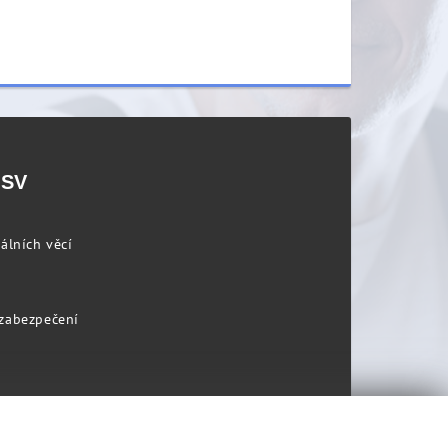
PSV
álních věcí
 zabezpečení