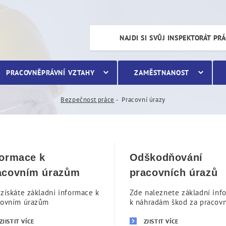
NAJDI SI SVŮJ INSPEKTORÁT PR
PRACOVNĚPRÁVNÍ VZTAHY
ZAMĚSTNANOST
Bezpečnost práce
Pracovní úrazy
formace k
Odškodňování
acovním úrazům
pracovních úrazů
získáte základní informace k
Zde naleznete základní inf
covním úrazům
k náhradám škod za pracovn
ZJISTIT VÍCE
ZJISTIT VÍCE