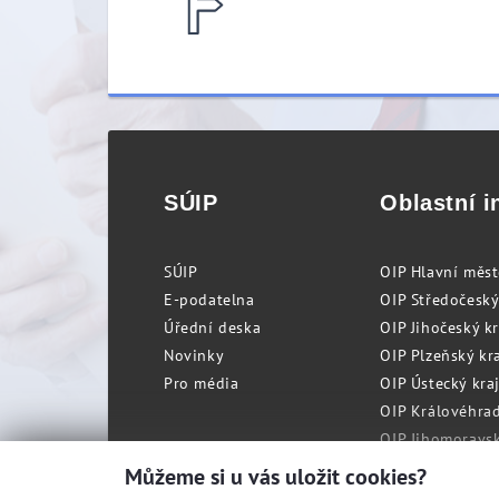
SÚIP
Oblastní i
SÚIP
OIP Hlavní měs
E-podatelna
OIP Středočeský
Úřední deska
OIP Jihočeský k
Novinky
OIP Plzeňský kra
Pro média
OIP Ústecký kraj
OIP Královéhrad
OIP Jihomoravský
OIP Moravskosle
Můžeme si u vás uložit cookies?