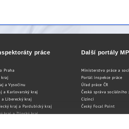
nspektoráty práce
Další portály M
to Praha
Ministerstvo práce a soci
 kraj
Portál inspekce práce
raj a Vysočinu
Úřad práce ČR
j a Karlovarský kraj
Česká správa sociálního
 a Liberecký kraj
Cizinci
ecký kraj a Pardubický kraj
Český Focal Point
 kraj a Zlínský kraj
zský kraj a Olomoucký kraj