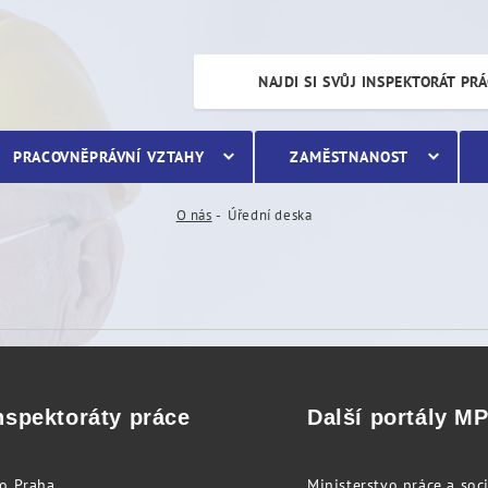
NAJDI SI SVŮJ INSPEKTORÁT PR
PRACOVNĚPRÁVNÍ VZTAHY
ZAMĚSTNANOST
O nás
Úřední deska
nspektoráty práce
Další portály M
to Praha
Ministerstvo práce a soci