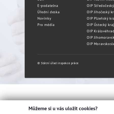
E-podatelna
OIP Středočeský
Úřední deska
OIP Jihočeský k
Novinky
OIP Plzeňský kra
Pro média
OIP Ústecký kraj
OIP Královéhrad
OIP Jihomoravský
OIP Moravskosle
© Státní úřad inspekce práce
Můžeme si u vás uložit cookies?