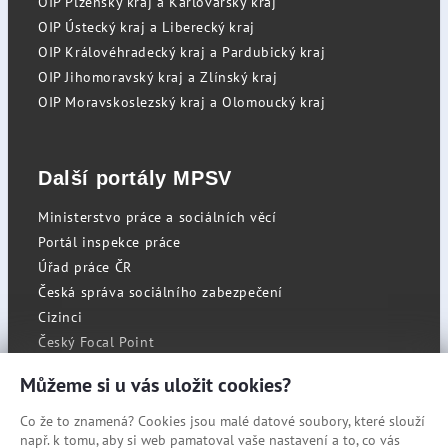
OIP Plzeňský kraj a Karlovarský kraj
OIP Ústecký kraj a Liberecký kraj
OIP Královéhradecký kraj a Pardubický kraj
OIP Jihomoravský kraj a Zlínský kraj
OIP Moravskoslezský kraj a Olomoucký kraj
Další portály MPSV
Ministerstvo práce a sociálních věcí
Portál inspekce práce
Úřad práce ČR
Česká správa sociálního zabezpečení
Cizinci
Český Focal Point
Můžeme si u vás uložit cookies?
Co že to znamená? Cookies jsou malé datové soubory, které slouží
RSS
např. k tomu, aby si web pamatoval vaše nastavení a to, co vás