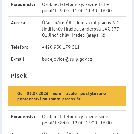
Poradenství:
Osobně, telefonicky: každé liché
pondělí: 9:00–11:00, 11:30–16:00
Adresa:
Úřad práce ČR – kontaktní pracoviště
Jindřichův Hradec, Janderova 147, 377
01 Jindřichův Hradec (
mapa
)
Telefon:
+420 950 179 511
E-mail:
budejovice@suip.gov.cz
Písek
Od 01.07.2026 není trvale poskytováno
poradenství na tomto pracovišti.
Poradenství:
Osobně, telefonicky: každé sudé
pondělí: 8:00–12:00, 13:00–16:00