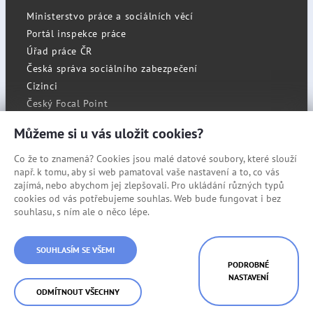
Ministerstvo práce a sociálních věcí
Portál inspekce práce
Úřad práce ČR
Česká správa sociálního zabezpečení
Cizinci
Český Focal Point
Můžeme si u vás uložit cookies?
Co že to znamená? Cookies jsou malé datové soubory, které slouží
RSS
např. k tomu, aby si web pamatoval vaše nastavení a to, co vás
Cookies
zajímá, nebo abychom jej zlepšovali. Pro ukládání různých typů
cookies od vás potřebujeme souhlas. Web bude fungovat i bez
Prohlášení o přístupnosti
souhlasu, s ním ale o něco lépe.
Mapa stránek
© Státní úřad inspekce práce
SOUHLASÍM SE VŠEMI
PODROBNÉ
NASTAVENÍ
ODMÍTNOUT VŠECHNY