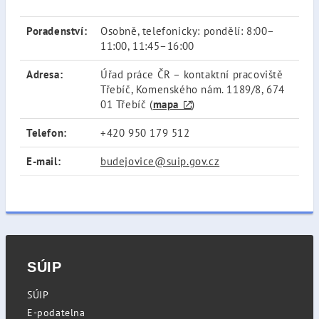
Poradenství:
Osobně, telefonicky: pondělí: 8:00–
11:00, 11:45–16:00
Adresa:
Úřad práce ČR – kontaktní pracoviště
Třebíč, Komenského nám. 1189/8, 674
01 Třebíč (
mapa
)
Telefon:
+420 950 179 512
E-mail:
budejovice@suip.gov.cz
SÚIP
SÚIP
E-podatelna