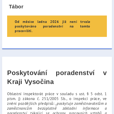
Tábor
Od měsíce ledna 2026 již není trvale
poskytováno poradenství na tomto
pracovišti.
Poskytování poradenství v
Kraji Vysočina
Oblastní inspektorát práce v souladu s ust. § 5 odst. 1
písm. j) zákona č. 251/2005 Sb., o inspekci práce, ve
znění pozdějších předpisů:
„
poskytuje zaměstnavatelům a
zaměstnancům bezúplatně základní informace a
poradenství týkající se ochrany pracovních vztahů a