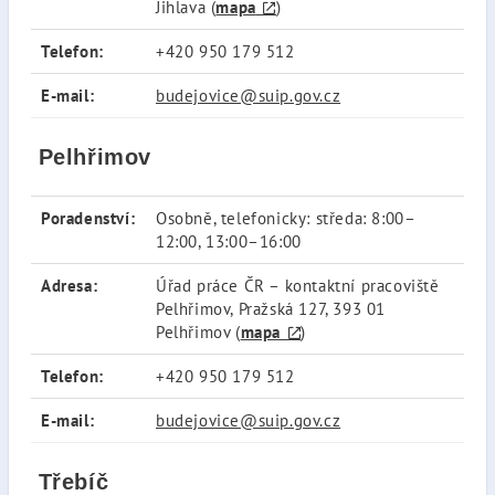
Jihlava (
mapa
)
Telefon:
+420 950 179 512
E-mail:
budejovice@suip.gov.cz
Pelhřimov
Poradenství:
Osobně, telefonicky: středa: 8:00–
12:00, 13:00–16:00
Adresa:
Úřad práce ČR – kontaktní pracoviště
Pelhřimov, Pražská 127, 393 01
Pelhřimov (
mapa
)
Telefon:
+420 950 179 512
E-mail:
budejovice@suip.gov.cz
Třebíč