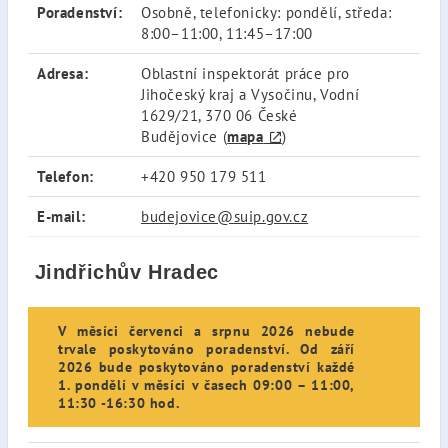
Poradenství:
Osobně, telefonicky: pondělí, středa:
8:00–11:00, 11:45–17:00
Adresa:
Oblastní inspektorát práce pro
Jihočeský kraj a Vysočinu, Vodní
1629/21, 370 06 České
Budějovice (
mapa
)
Telefon:
+420 950 179 511
E-mail:
budejovice@suip.gov.cz
Jindřichův Hradec
V měsíci červenci a srpnu 2026 nebude
trvale poskytováno poradenství. Od září
2026 bude poskytováno poradenství každé
1. pondělí v měsíci v časech 09:00 – 11:00,
11:30 -16:30 hod.