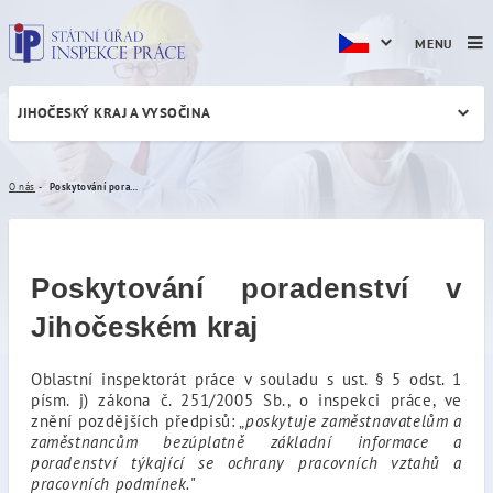
MENU
JIHOČESKÝ KRAJ A VYSOČINA
Poskytování poradenství
O nás
Poskytování poradenství
Poskytování poradenství v
Jihočeském kraj
Oblastní inspektorát práce v souladu s ust. § 5 odst. 1
písm. j) zákona č. 251/2005 Sb., o inspekci práce, ve
znění pozdějších předpisů:
„
poskytuje zaměstnavatelům a
zaměstnancům bezúplatně základní informace a
poradenství týkající se ochrany pracovních vztahů a
pracovních podmínek.
"