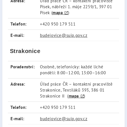
Adresa:
Úřad práce ČR – kontaktní pracoviště
Písek, nábřeží 1. máje 2259/1, 397 01
Písek (
mapa
)
Telefon:
+420 950 179 511
E-mail:
budejovice@suip.gov.cz
Strakonice
Poradenství:
Osobně, telefonicky: každé liché
pondělí: 8:00–12:00, 13:00–16:00
Adresa:
Úřad práce ČR – kontaktní pracoviště
Strakonice, Textiláků 393, 386 01
Strakonice II (
mapa
)
Telefon:
+420 950 179 511
E-mail:
budejovice@suip.gov.cz