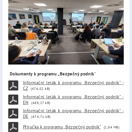
Dokumenty k programu „Bezpečný podnik
"
Informační leták k programu „Bezpečný podnik" -
CZ
(476,02 kB)
Informační leták k programu „Bezpečný podnik" -
EN
(488,27 kB)
Informační leták k programu „Bezpečný podnik" -
DE
(474,71 kB)
Příručka k programu „Bezpečný podnik"
(1,84 MB)