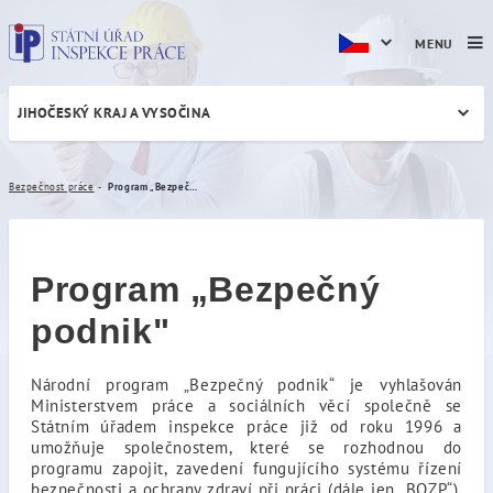
MENU
JIHOČESKÝ KRAJ A VYSOČINA
Program „Bezpečný podnik
Bezpečnost práce
Program „Bezpečný podnik"
Program „Bezpečný
podnik"
Národní program „Bezpečný podnik“ je vyhlašován
Ministerstvem práce a sociálních věcí společně se
Státním úřadem inspekce práce již od roku 1996 a
umožňuje společnostem, které se rozhodnou do
programu zapojit, zavedení fungujícího systému řízení
bezpečnosti a ochrany zdraví při práci (dále jen „BOZP“),