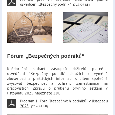
osvědčení „Bezpečný podnik"
(717,09 kB)
Fórum „Bezpečných podniků“
Každoroční setkání zástupců držitelů platného
osvědčení "Bezpečný podnik" sloužící k výměně
zkušeností a praktických informací s cílem společně
zvyšovat bezpečnost a ochranu zaměstnanců na
pracovištích. Zprávu o průběhu prvního setkání v
listopadu 2025 naleznete
ZDE
.
Program 1. Fóra "Bezpečných podniků" v listopadu
2025
(214,42 kB)