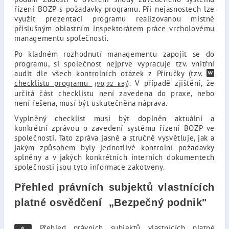
řízení BOZP s požadavky programu. Při nejasnostech lze
využít prezentaci programu realizovanou místně
příslušným oblastním inspektorátem práce vrcholovému
managementu společnosti.
Po kladném rozhodnutí managementu zapojit se do
programu, si společnost nejprve vypracuje tzv. vnitřní
audit dle všech kontrolních otázek z Příručky (tzv.
checklistu programu
). V případě zjištění, že
(90,92 kB)
určitá část checklistu není zavedena do praxe, nebo
není řešena, musí být uskutečněna náprava.
Vyplněný checklist musí být doplněn aktuální a
konkrétní zprávou o zavedení systému řízení BOZP ve
společnosti. Tato zpráva jasně a stručně vysvětluje, jak a
jakým způsobem byly jednotlivé kontrolní požadavky
splněny a v jakých konkrétních interních dokumentech
společnosti jsou tyto informace zakotveny.
Přehled právních subjektů vlastnících
platné osvědčení „Bezpečný podnik"
Přehled právních subjektů vlastnících platné