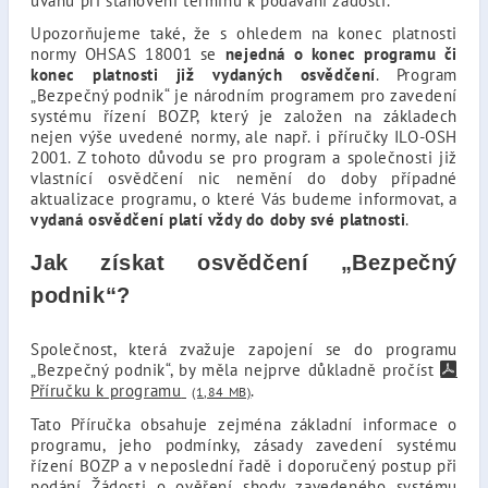
úvahu při stanovení termínu k podávání žádosti.
Upozorňujeme také, že s ohledem na konec platnosti
normy OHSAS 18001 se
nejedná o konec programu či
konec platnosti již vydaných osvědčení
. Program
„Bezpečný podnik“ je národním programem pro zavedení
systému řízení BOZP, který je založen na základech
nejen výše uvedené normy, ale např. i příručky ILO-OSH
2001. Z tohoto důvodu se pro program a společnosti již
vlastnící osvědčení nic nemění do doby případné
aktualizace programu, o které Vás budeme informovat, a
vydaná osvědčení platí vždy do doby své platnosti
.
Jak získat osvědčení „Bezpečný
podnik“?
Společnost, která zvažuje zapojení se do programu
„Bezpečný podnik“, by měla nejprve důkladně pročíst
Příručku k programu
.
(1,84 MB)
Tato Příručka obsahuje zejména základní informace o
programu, jeho podmínky, zásady zavedení systému
řízení BOZP a v neposlední řadě i doporučený postup při
podání Žádosti o ověření shody zavedeného systému