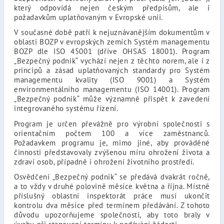
který odpovídá nejen českým předpisům, ale i
požadavkům uplatňovaným v Evropské unii.
V současné době patří k nejuznávanějším dokumentům v
oblasti BOZP v evropských zemích Systém managementu
BOZP dle ISO 45001 (dříve OHSAS 18001). Program
„Bezpečný podnik“ vychází nejen z těchto norem, ale i z
principů a zásad uplatňovaných standardy pro Systém
managementu kvality (ISO 9001) a Systém
environmentálního managementu (ISO 14001). Program
„Bezpečný podnik“ může významně přispět k zavedení
integrovaného systému řízení.
Program je určen převážně pro výrobní společnosti s
orientačním počtem 100 a více zaměstnanců.
Požadavkem programu je, mimo jiné, aby prováděné
činnosti představovaly zvýšenou míru ohrožení života a
zdraví osob, případně i ohrožení životního prostředí.
Osvědčení „Bezpečný podnik“ se předává dvakrát ročně,
a to vždy v druhé polovině měsíce května a října. Místně
příslušný oblastní inspektorát práce musí ukončit
kontrolu dva měsíce před termínem předávání. Z tohoto
důvodu upozorňujeme společnosti, aby toto braly v