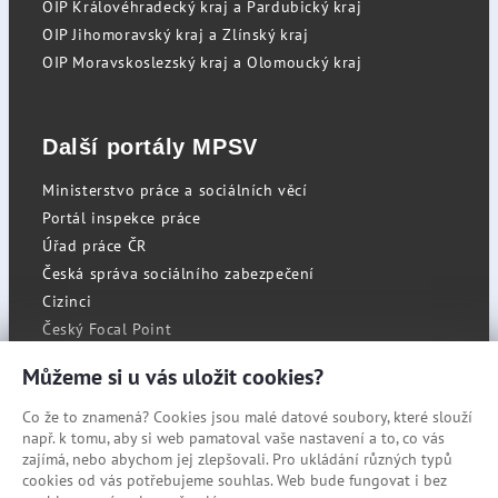
OIP Královéhradecký kraj a Pardubický kraj
OIP Jihomoravský kraj a Zlínský kraj
OIP Moravskoslezský kraj a Olomoucký kraj
Další portály MPSV
Ministerstvo práce a sociálních věcí
Portál inspekce práce
Úřad práce ČR
Česká správa sociálního zabezpečení
Cizinci
Český Focal Point
Můžeme si u vás uložit cookies?
Co že to znamená? Cookies jsou malé datové soubory, které slouží
RSS
např. k tomu, aby si web pamatoval vaše nastavení a to, co vás
Cookies
zajímá, nebo abychom jej zlepšovali. Pro ukládání různých typů
cookies od vás potřebujeme souhlas. Web bude fungovat i bez
Prohlášení o přístupnosti