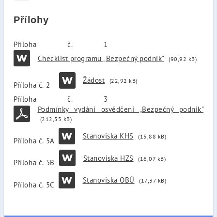
Přílohy
Příloha č. 1
Checklist programu „Bezpečný podnik"
(90,92 kB)
Žádost
(22,92 kB)
Příloha č. 2
Příloha č. 3
Podmínky vydání osvědčení „Bezpečný podnik"
(212,55 kB)
Stanoviska KHS
(15,88 kB)
Příloha č. 5A
Stanoviska HZS
(16,07 kB)
Příloha č. 5B
Stanoviska OBÚ
(17,37 kB)
Příloha č. 5C