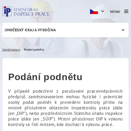
MENU
JIHOČESKÝ KRAJ A VYSOČINA
Podání podnětu
Zaměstnanost
Podání podnětu
Podání podnětu
V případě podezření z porušování pracovněprávních
předpisů zaměstnavatelem mohou fyzické i právnické
osoby podat podnět k provedení kontroly přímo na
místně příslušném oblastním inspektorátu práce (dále
jen „OIP"), nebo prostřednictvím Státního úřadu inspekce
práce (dále jen „SÚIP“). Místní příslušnost OIP k výkonu
kontroly se řídí místem, kde dochází k výkonu práce.