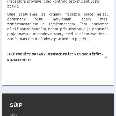
inspektora provádějícího kontrolu této mlčenlivosti
zbavit.
Dále sdělujeme, že orgány inspekce práce nejsou
oprávněny řešit individuální spory mezi
zaměstnavatelem a zaměstnancem. Tato pravomoc
náleží pouze soudům, neboť příslušný soud je oprávněn
projednávat a rozhodovat spory mezi zaměstnavatelem a
zaměstnancem o nároky z pracovního poměru.
JAKÉ PODNĚTY ORGÁNY INSPEKCE PRÁCE NEMOHOU ŘEŠIT -
ROZKLIKNĚTE:
SÚIP
SÚIP