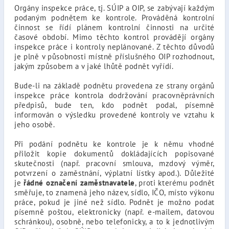
Orgány inspekce práce, tj. SÚIP a OIP, se zabývají každým
podaným podnětem ke kontrole. Prováděná kontrolní
činnost se řídí plánem kontrolní činnosti na určité
časové období. Mimo těchto kontrol provádějí orgány
inspekce práce i kontroly neplánované. Z těchto důvodů
je plně v působnosti místně příslušného OIP rozhodnout,
jakým způsobem a v jaké lhůtě podnět vyřídí.
Bude-li na základě podnětu provedena ze strany orgánů
inspekce práce kontrola dodržování pracovněprávních
předpisů, bude ten, kdo podnět podal, písemně
informován o výsledku provedené kontroly ve vztahu k
jeho osobě.
Při podání podnětu ke kontrole je k němu vhodné
přiložit kopie dokumentů dokládajících popisované
skutečnosti (např. pracovní smlouva, mzdový výměr,
potvrzení o zaměstnání, výplatní lístky apod.). Důležité
je
řádné označení zaměstnavatele
, proti kterému podnět
směřuje, to znamená jeho název, sídlo, IČO, místo výkonu
práce, pokud je jiné než sídlo. Podnět je možno podat
písemně poštou, elektronicky (např. e-mailem, datovou
schránkou), osobně, nebo telefonicky, a to k jednotlivým