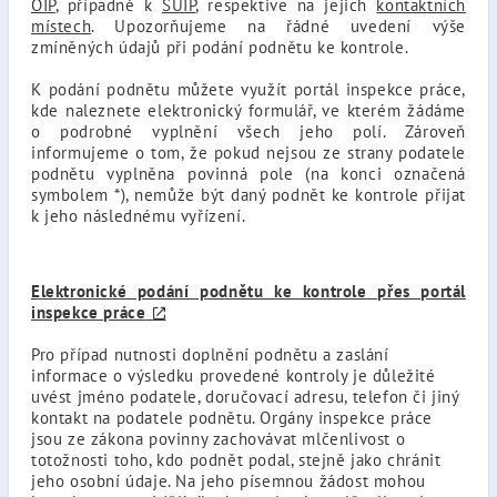
OIP
, případně k
SÚIP
, respektive na jejich
kontaktních
místech
. Upozorňujeme na řádné uvedení výše
zmíněných údajů při podání podnětu ke kontrole.
K podání podnětu můžete využít portál inspekce práce,
kde naleznete elektronický formulář, ve kterém žádáme
o podrobné vyplnění všech jeho polí. Zároveň
informujeme o tom, že pokud nejsou ze strany podatele
podnětu vyplněna povinná pole (na konci označená
symbolem *), nemůže být daný podnět ke kontrole přijat
k jeho následnému vyřízení.
Elektronické podání podnětu ke kontrole přes portál
inspekce práce
Pro případ nutnosti doplnění podnětu a zaslání
informace o výsledku provedené kontroly je důležité
uvést jméno podatele, doručovací adresu, telefon či jiný
kontakt na podatele podnětu. Orgány inspekce práce
jsou ze zákona povinny zachovávat mlčenlivost o
totožnosti toho, kdo podnět podal, stejně jako chránit
jeho osobní údaje. Na jeho písemnou žádost mohou