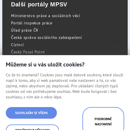
Další portály MPSV
Ministerstvo práce a sociálních věcí
Portál inspekce práce
Úřad práce ČR
Česká správa sociálního zabezpečení
Cizinci
Český Focal Point
Můžeme si u vás uložit cookies?
Co že to znamená? Cookies jsou malé datové soubory, které slouží
RSS
např. k tomu, aby si web pamatoval vaše nastavení a to, co vás
Cookies
zajímá, nebo abychom jej zlepšovali. Pro ukládání různých typů
cookies od vás potřebujeme souhlas. Web bude fungovat i bez
Prohlášení o přístupnosti
souhlasu, s ním ale o něco lépe.
Mapa stránek
© Státní úřad inspekce práce
SOUHLASÍM SE VŠEMI
PODROBNÉ
NASTAVENÍ