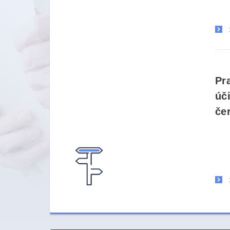
Pr
úč
če