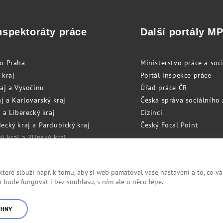
nspektoráty práce
Další portály M
to Praha
Ministerstvo práce a soci
 kraj
Portál inspekce práce
raj a Vysočinu
Úřad práce ČR
j a Karlovarský kraj
Česká správa sociálního
 a Liberecký kraj
Cizinci
ecký kraj a Pardubický kraj
Český Focal Point
 kraj a Zlínský kraj
zský kraj a Olomoucký kraj
eré slouží např. k tomu, aby si web pamatoval vaše nastavení a to, co vá
bude fungovat i bez souhlasu, s ním ale o něco lépe.
Cookies
RSS
CHNY