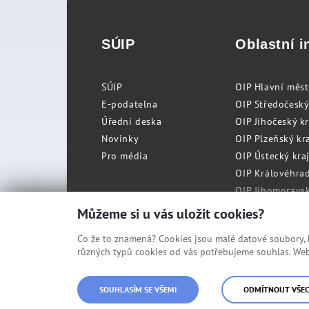
SÚIP
Oblastní i
SÚIP
OIP Hlavní měs
E-podatelna
OIP Středočeský
Úřední deska
OIP Jihočeský k
Novinky
OIP Plzeňský kra
Pro média
OIP Ústecký kraj
OIP Královéhrad
OIP Jihomoravský
OIP Moravskosle
Můžeme si u vás uložit cookies?
Co že to znamená? Cookies jsou malé datové soubory, kt
různých typů cookies od vás potřebujeme souhlas. Web 
© Státní úřad inspekce práce
SOUHLASÍM SE VŠEMI
ODMÍTNOUT VŠE