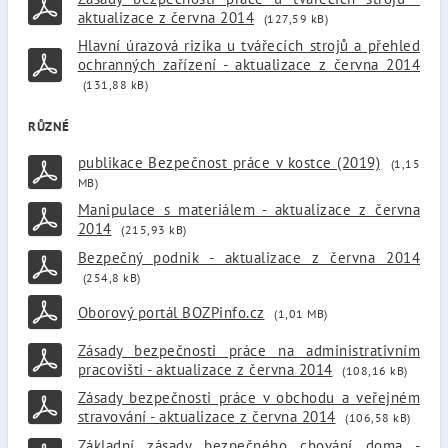
aktualizace z června 2014
(127,59 kB)
Hlavní úrazová rizika u tvářecích strojů a přehled
ochranných zařízení - aktualizace z června 2014
(131,88 kB)
RŮZNÉ
publikace Bezpečnost práce v kostce (2019)
(1,15
MB)
Manipulace s materiálem - aktualizace z června
2014
(215,93 kB)
Bezpečný podnik - aktualizace z června 2014
(254,8 kB)
Oborový portál BOZPinfo.cz
(1,01 MB)
Zásady bezpečnosti práce na administrativním
pracovišti - aktualizace z června 2014
(108,16 kB)
Zásady bezpečnosti práce v obchodu a veřejném
stravování - aktualizace z června 2014
(106,58 kB)
Základní zásady bezpečného chování doma -