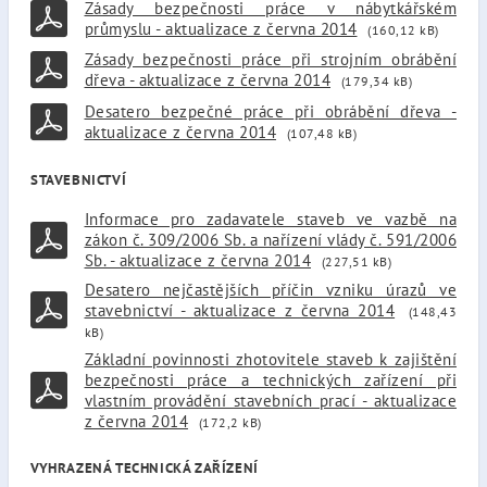
Zásady bezpečnosti práce v nábytkářském
průmyslu - aktualizace z června 2014
(160,12 kB)
Zásady bezpečnosti práce při strojním obrábění
dřeva - aktualizace z června 2014
(179,34 kB)
Desatero bezpečné práce při obrábění dřeva -
aktualizace z června 2014
(107,48 kB)
STAVEBNICTVÍ
Informace pro zadavatele staveb ve vazbě na
zákon č. 309/2006 Sb. a nařízení vlády č. 591/2006
Sb. - aktualizace z června 2014
(227,51 kB)
Desatero nejčastějších příčin vzniku úrazů ve
stavebnictví - aktualizace z června 2014
(148,43
kB)
Základní povinnosti zhotovitele staveb k zajištění
bezpečnosti práce a technických zařízení při
vlastním provádění stavebních prací - aktualizace
z června 2014
(172,2 kB)
VYHRAZENÁ TECHNICKÁ ZAŘÍZENÍ