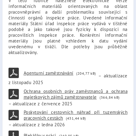
V této rubrice naleznete elektronické verze
informačních materiálů orientovaných na oblast
pracovněprávní a další problematiku související s
činností orgánů inspekce práce. Uvedené informační
materiály Státní úřad inspekce práce vydává v tištěné
podobě a jako takové jsou fyzicky k dispozici na
pracovištích inspekce práce. Konkrétní informační
materiály jsou platné vzhledem k datu vydání
uvedenému v tiráži. Dle potřeby jsou průběžně
aktualizovány.
Agenturní zaměstnávání
(204,77 kB)
– aktualizace
z listopadu 2025
Ochrana osobních práv zaměstnanců a ochrana
majetkových zájmů zaměstnavatele
(366,84 kB)
– aktualizace z července 2025
Poskytování cestovních náhrad při tuzemských
pracovních cestách
(431,44 kB)
– aktualizace z ledna 2026
Překážky v práci
(240,95 kB)