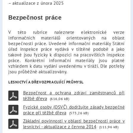
– aktualizace z února 2025
Bezpečnost práce
V této rubrice naleznete elektronické verze
informačních materiálů orientovaných na oblast
bezpečnosti práce. Uvedené informační materiály Státní
úřad inspekce práce vydává v tištěné podobě a jako
takové jsou fyzicky k dispozici na pracovištích inspekce
práce. Konkrétní informační materiály jsou platné
vzhledem k datu vydání uvedenému v tiráži. Dle potřeby
jsou průběžně aktualizovány.
LESNICTVÍ A DŘEVOZPRACUJÍCÍ PRŮMYSL
Bezpečnost a ochrana zdraví zaměstnanců při
těžbě dřeva
(616,06 kB)
Fyzické osoby (OSVČ) dodržujte zásady bezpečné
práce při těžbě dřeva
(573,26 kB)
Základní povinnosti v oblasti bezpečnosti práce v
lesnictví - aktualizace z června 2014
(111,96 kB)