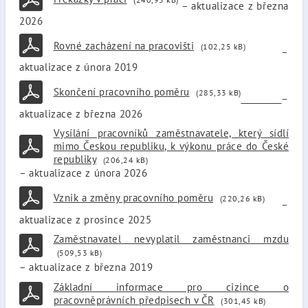
– aktualizace z března
2026
Rovné zacházení na pracovišti
(102,25 kB)
–
aktualizace z února 2019
Skončení pracovního poměru
(285,33 kB)
–
aktualizace z března 2026
Vysílání pracovníků zaměstnavatele, který sídlí
mimo Českou republiku, k výkonu práce do České
republiky
(206,24 kB)
– aktualizace z února 2026
Vznik a změny pracovního poměru
(220,26 kB)
–
aktualizace z prosince 2025
Zaměstnavatel nevyplatil zaměstnanci mzdu
(509,53 kB)
– aktualizace z března 2019
Základní informace pro cizince o
pracovněprávních předpisech v ČR
(301,45 kB)