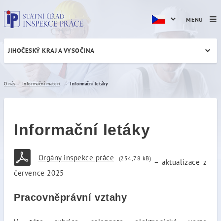
MENU
JIHOČESKÝ KRAJ A VYSOČINA
Informační letáky
O nás
Informační materiály
Informační letáky
Informační letáky
Orgány inspekce práce
(254,78 kB)
– aktualizace z
července 2025
Pracovněprávní vztahy