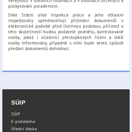
veřejností v úředních hodinách a v hodinách určených k
poskytování poradenství.
Dále Státní úřad inspekce práce a jeho oblastní
inspektoráty upřednostňují přijímání dokumentů v
elektronické podobě před listinnou podobou, přičemž o
této skutečnosti budou podatelé podnětu, kontrolované
osoby, jakož i účastníci přestupkových řízení a další
osoby informovány, případně s nimi bude tento způsob
předání dokumentů dohodnut.
SÚIP
SÚIP
E-podatelna
Úřední deska