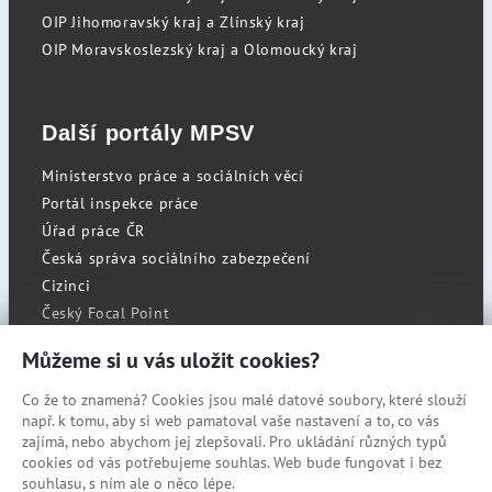
OIP Jihomoravský kraj a Zlínský kraj
OIP Moravskoslezský kraj a Olomoucký kraj
Další portály MPSV
Ministerstvo práce a sociálních věcí
Portál inspekce práce
Úřad práce ČR
Česká správa sociálního zabezpečení
Cizinci
Český Focal Point
Můžeme si u vás uložit cookies?
Co že to znamená? Cookies jsou malé datové soubory, které slouží
RSS
např. k tomu, aby si web pamatoval vaše nastavení a to, co vás
Cookies
zajímá, nebo abychom jej zlepšovali. Pro ukládání různých typů
cookies od vás potřebujeme souhlas. Web bude fungovat i bez
Prohlášení o přístupnosti
souhlasu, s ním ale o něco lépe.