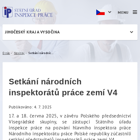
MENU
JIHOČESKÝ KRAJ A VYSOČINA
Setkání národních inspekto
O nás
Novinky
Setkání národních inspektorátů práce zemí V4
Setkání národních
inspektorátů práce zemí V4
Publikováno: 4. 7. 2025
17. a 18. června 2025, v závěru Polského předsednictví
Visegrádské skupiny, se zástupci Státního úřadu
inspekce práce na pozvání hlavního inspektora práce
Národního inspektorátu práce Polské republiky zúčastnili
setkání představitelů inspektorátů práce zemí V4.