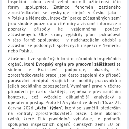
inspektoři obou zemí velmi ocenili užitečnost této
formy spolupráce. Zatímco fenomén zastřeného
zprostředkování se vyskytuje stejně v Česku jako i
v Polsku a Německu, inspekční praxe zúčastněných zemí
jsou shodné pouze do určité míry a získané informace a
poznatky přispěly ke vzájemnému poučení
zúčastněných. Obě strany vyjádřily přání pokračovat
v této formě spolupráce i v nadcházejícím období a
zúčastnit se podobných společných inspekcí v Německu
nebo Polsku.
Zkušenosti ze společných kontrol národních inspekčních
orgánů, které
Evropský orgán pro pracovní zálěžitosti
se
sídlem v Bratislavě podporuje, ukázaly, že
zprostředkovatelé práce jsou často zapojeni do případů
porušování předpisů týkajících se mobility pracovníků a
jejich sociálního zabezpečení. Vymáhání práva v těchto
případech je často složitější, zejména v přeshraničním
kontextu, což vyžaduje důkladnější analytický a
operativní přístup. Proto ELA vyhlásil ve dnech 16. až 21.
června 2026 „
Akční týden
“, který se zaměřil především
na kontroly zprostředkovatelů práce. Cílem akčních
týdnů, které ELA pravidelně vyhlašuje, je podpořit
spolupráci inspekčních orgánů členských zemí EU při