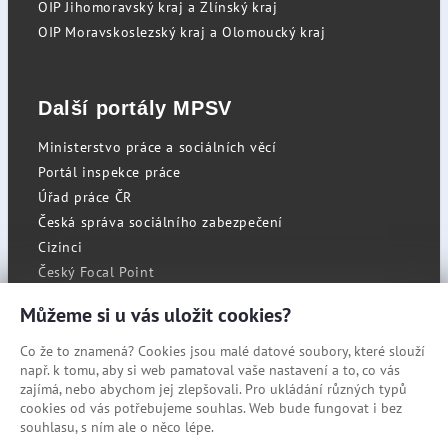
OIP Jihomoravský kraj a Zlínský kraj
OIP Moravskoslezský kraj a Olomoucký kraj
Další portály MPSV
Ministerstvo práce a sociálních věcí
Portál inspekce práce
Úřad práce ČR
Česká správa sociálního zabezpečení
Cizinci
Český Focal Point
Můžeme si u vás uložit cookies?
Co že to znamená? Cookies jsou malé datové soubory, které slouží
RSS
např. k tomu, aby si web pamatoval vaše nastavení a to, co vás
Cookies
zajímá, nebo abychom jej zlepšovali. Pro ukládání různých typů
cookies od vás potřebujeme souhlas. Web bude fungovat i bez
Prohlášení o přístupnosti
souhlasu, s ním ale o něco lépe.
Mapa stránek