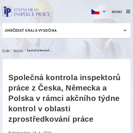
MENU
JIHOČESKÝ KRAJ A VYSOČINA
Společná kontrola inspektor
O nás
Novinky
Společná kontrola inspektorů práce z Česka, Německa a Polska v rámci akčního týdne kontrol v oblasti zprostředkování práce
Společná kontrola inspektorů
práce z Česka, Německa a
Polska v rámci akčního týdne
kontrol v oblasti
zprostředkování práce
Publikováno: 24. 6. 2026