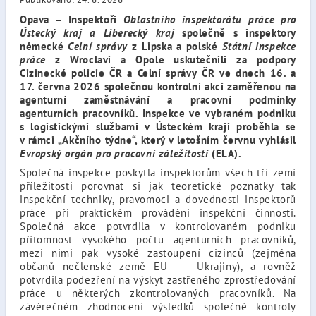
Opava – Inspektoři
Oblastního inspektorátu práce pro
Ústecký kraj a Liberecký kraj
společně s inspektory
německé
Celní správy
z Lipska a polské
Státní inspekce
práce
z Wroclavi a Opole uskutečnili za podpory
Cizinecké policie ČR a Celní správy ČR ve dnech 16. a
17. června 2026 společnou kontrolní akci zaměřenou na
agenturní zaměstnávání a pracovní podmínky
agenturních pracovníků. Inspekce ve vybraném podniku
s logistickými službami v Ústeckém kraji proběhla se
v rámci „Akčního týdne“, který v letošním červnu vyhlásil
Evropský orgán pro pracovní záležitosti
(ELA).
Společná inspekce poskytla inspektorům všech tří zemí
příležitosti porovnat si jak teoretické poznatky tak
inspekční techniky, pravomoci a dovednosti inspektorů
práce při praktickém provádění inspekční činnosti.
Společná akce potvrdila v kontrolovaném podniku
přítomnost vysokého počtu agenturních pracovníků,
mezi nimi pak vysoké zastoupení cizinců (zejména
občanů nečlenské země EU – Ukrajiny), a rovněž
potvrdila podezření na výskyt zastřeného zprostředování
práce u některých zkontrolovaných pracovníků. Na
závěrečném zhodnocení výsledků společné kontroly