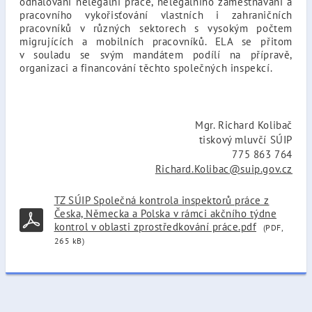
odhalování nelegální práce, nelegálního zaměstnávání a
pracovního vykořisťování vlastních i zahraničních
pracovníků v různých sektorech s vysokým počtem
migrujících a mobilních pracovníků. ELA se přitom
v souladu se svým mandátem podílí na přípravě,
organizaci a financování těchto společných inspekcí.
Mgr. Richard Kolibač
tiskový mluvčí SÚIP
775 863 764
Richard.Kolibac@suip.gov.cz
TZ SÚIP Společná kontrola inspektorů práce z
Česka, Německa a Polska v rámci akčního týdne
kontrol v oblasti zprostředkování práce.pdf
(PDF,
265 kB)