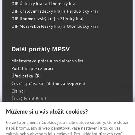
OIP Ústecký kraj a Liberecký kraj
OIP Královéhradecký kraj a Pardubický kraj
OIP Jihomoravský kraj a Zlínský kraj
OIP Moravskoslezský kraj a Olomoucký kraj
Další portály MPSV
Ministerstvo práce a sociálních věcí
Portál inspekce práce
Úřad práce ČR
Česká správa sociálního zabezpečení
Cizinci
Český Focal Point
Můžeme si u vás uložit cookies?
Co že to znamená? Cookies jsou malé datové soubory, které slouží
RSS
např. k tomu, aby si web pamatoval vaše nastavení a to, co vás
Cookies
zajímá, nebo abychom jej zlepšovali. Pro ukládání různých typů