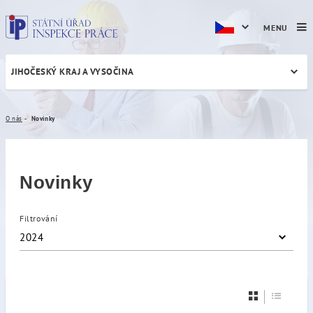
MENU
JIHOČESKÝ KRAJ A VYSOČINA
Novinky
O nás
Novinky
Novinky
Filtrování
2024