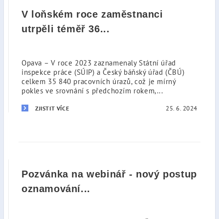
V loňském roce zaměstnanci
utrpěli téměř 36...
Opava – V roce 2023 zaznamenaly Státní úřad
inspekce práce (SÚIP) a Český báňský úřad (ČBÚ)
celkem 35 840 pracovních úrazů, což je mírný
pokles ve srovnání s předchozím rokem,...
25. 6. 2024
ZJISTIT VÍCE
Pozvánka na webinář - nový postup
oznamování...