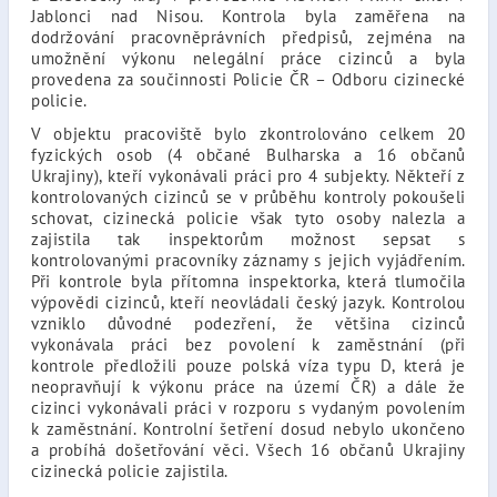
Jablonci nad Nisou. Kontrola byla zaměřena na
dodržování pracovněprávních předpisů, zejména na
umožnění výkonu nelegální práce cizinců a byla
provedena za součinnosti Policie ČR – Odboru cizinecké
policie.
V objektu pracoviště bylo zkontrolováno celkem 20
fyzických osob (4 občané Bulharska a 16 občanů
Ukrajiny), kteří vykonávali práci pro 4 subjekty. Někteří z
kontrolovaných cizinců se v průběhu kontroly pokoušeli
schovat, cizinecká policie však tyto osoby nalezla a
zajistila tak inspektorům možnost sepsat s
kontrolovanými pracovníky záznamy s jejich vyjádřením.
Při kontrole byla přítomna inspektorka, která tlumočila
výpovědi cizinců, kteří neovládali český jazyk. Kontrolou
vzniklo důvodné podezření, že většina cizinců
vykonávala práci bez povolení k zaměstnání (při
kontrole předložili pouze polská víza typu D, která je
neopravňují k výkonu práce na území ČR) a dále že
cizinci vykonávali práci v rozporu s vydaným povolením
k zaměstnání. Kontrolní šetření dosud nebylo ukončeno
a probíhá došetřování věci. Všech 16 občanů Ukrajiny
cizinecká policie zajistila.