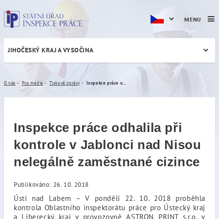
MENU
JIHOČESKÝ KRAJ A VYSOČINA
Inspekce práce odhalila při
O nás
Pro média
Tiskové zprávy
Inspekce práce odhalila při kontrole v Jablonci nad Nisou nelegálně zaměstnané cizince
Inspekce práce odhalila při
kontrole v Jablonci nad Nisou
nelegálně zaměstnané cizince
Publikováno: 26. 10. 2018
Ústí nad Labem – V pondělí 22. 10. 2018 proběhla
kontrola Oblastního inspektorátu práce pro Ústecký kraj
a Liberecký kraj v provozovně ASTRON PRINT s.r.o. v