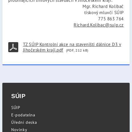
probíhajících liniových stavbách v Jihočeském kraji.
Mgr. Richard Kolibač
tiskový mluvčí SÚIP
775 863 764
Richard.Kolibac@suip.cz
TZ SÚIP Kontrolní akce na staveništi dálnice D3 v
Jihočeském kraji.pdf
(PDF, 212 kB)
SÚIP
SÚIP
E-podatelna
Úřední deska
Novinky