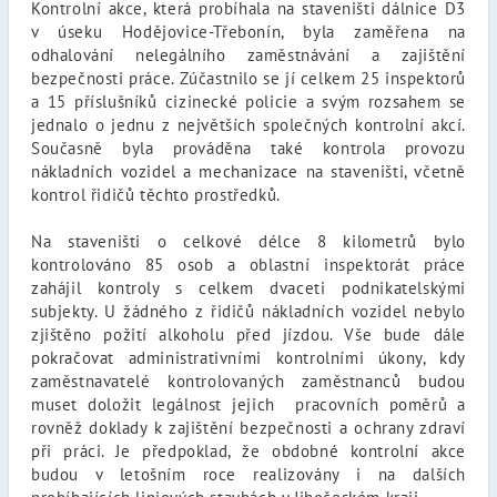
Kontrolní akce, která probíhala na staveništi dálnice D3
v úseku Hodějovice-Třebonín, byla zaměřena na
odhalování nelegálního zaměstnávání a zajištění
bezpečnosti práce. Zúčastnilo se jí celkem 25 inspektorů
a 15 příslušníků cizinecké policie a svým rozsahem se
jednalo o jednu z největších společných kontrolní akcí.
Současně byla prováděna také kontrola provozu
nákladních vozidel a mechanizace na staveništi, včetně
kontrol řidičů těchto prostředků.
Na staveništi o celkové délce 8 kilometrů bylo
kontrolováno 85 osob a oblastní inspektorát práce
zahájil kontroly s celkem dvaceti podnikatelskými
subjekty. U žádného z řidičů nákladních vozidel nebylo
zjištěno požití alkoholu před jízdou. Vše bude dále
pokračovat administrativními kontrolními úkony, kdy
zaměstnavatelé kontrolovaných zaměstnanců budou
muset doložit legálnost jejich pracovních poměrů a
rovněž doklady k zajištění bezpečnosti a ochrany zdraví
při práci. Je předpoklad, že obdobné kontrolní akce
budou v letošním roce realizovány i na dalších