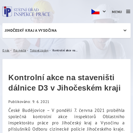
MENU
JIHOČESKÝ KRAJ A VYSOČINA
Kontrolní akce na staveništ
O nás
Pro média
Tiskové zprávy
Kontrolní akce na staveništi dálnice D3 v Jihočeském kraji
Kontrolní akce na staveništi
dálnice D3 v Jihočeském kraji
Publikováno: 9. 6. 2021
České Budějovice – V pondělí 7. června 2021 proběhla
společná kontrolní akce inspektorů Oblastního
inspektorátu práce pro Jihočeský kraj a Vysočinu a
příslušníků Odboru cizinecké policie Jihočeského kraje.