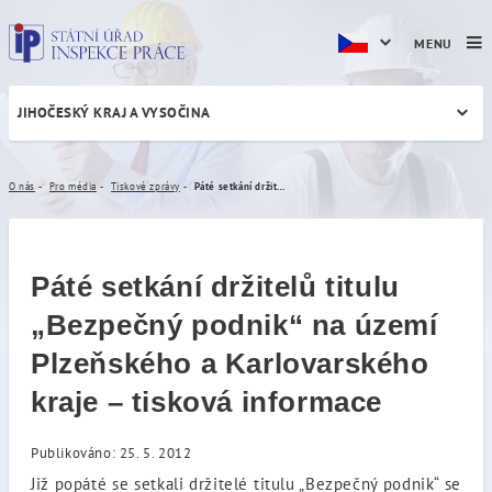
MENU
JIHOČESKÝ KRAJ A VYSOČINA
Páté setkání držitelů titul
O nás
Pro média
Tiskové zprávy
Páté setkání držitelů titulu „Bezpečný podnik“ na území Plzeňského a Karlovarského kraje – tisková informace
Páté setkání držitelů titulu
„Bezpečný podnik“ na území
Plzeňského a Karlovarského
kraje – tisková informace
Publikováno: 25. 5. 2012
Již popáté se setkali držitelé titulu „Bezpečný podnik“ se