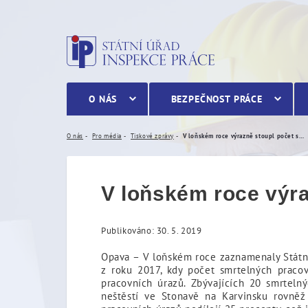
V loňském roce výrazně s
O NÁS
BEZPEČNOST PRÁCE
O nás
Pro média
Tiskové zprávy
V loňském roce výrazně stoupl počet smrtelných pracovních úrazů
V loňském roce výra
Publikováno: 30. 5. 2019
Opava – V loňském roce zaznamenaly Státn
z roku 2017, kdy počet smrtelných pracov
pracovních úrazů. Zbývajících 20 smrtel
neštěstí ve Stonavě na Karvinsku rovněž