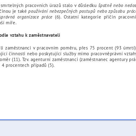
e smrtelných pracovních úrazů stalo v důsledku
špatně nebo nedos
íčinou je také
používání nebezpečných postupů nebo způsobu práce 
správná organizace práce
(6). Ostatní kategorie příčin pracov
ší míře.
odle vztahu k zaměstnavateli
ěli zaměstnanci v pracovním poměru, přes 75 procent (93 úmrtí)
jící činnosti nebo poskytující služby mimo pracovněprávní vzta
měr (11). Tzv. agenturní zaměstnanci (zaměstnanec agentury pr
 4 procentech případů (5).