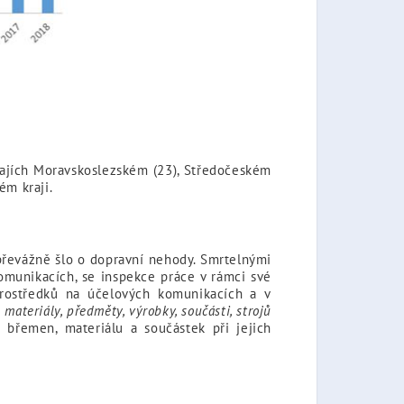
krajích Moravskoslezském (23), Středočeském
ém kraji.
převážně šlo o dopravní nehody. Smrtelnými
omunikacích, se inspekce práce v rámci své
prostředků na účelových komunikacích a v
e
materiály, předměty, výrobky, součásti, strojů
břemen, materiálu a součástek při jejich