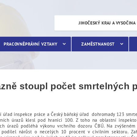
toupl počet smrtelných pr
JIHOČESKÝ KRAJ A VYSOČINA
PRACOVNĚPRÁVNÍ VZTAHY
ZAMĚSTNANOST
zně stoupl počet smrtelných 
í úřad inspekce práce a Český báňský úřad dohromady 123 smrte
ních úrazů klesl pod hranici 100. Z toho na oblastní inspekt
ných úrazů podléhá výkonu vrchního dozoru ČBÚ. Na zvýšeném
 podílel nárůst o necelých 10 procent v civilním sektoru. Za