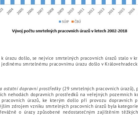
e k úrazu došlo, se nejvíce smrtelných pracovních úrazů stalo v 
 K jedinému smrtelnému pracovnímu úrazu došlo v Královehradeck
a ostatní dopravní prostředky
(29 smrtelných pracovních úrazů), 
vních nehodách dopravních prostředků na veřejných pozemních k
od pracovních úrazů, ke kterým došlo při provozu dopravních 
jším zdrojem vzniku smrtelných pracovních úrazů byla kategori
převážně o úrazy způsobené nedostatečným zajištěním těžkých 