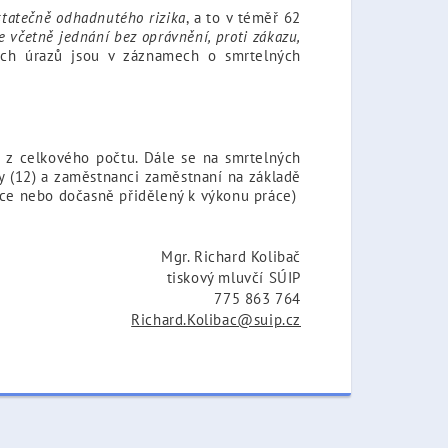
tatečně odhadnutého rizika
, a to v téměř 62
včetně jednání bez oprávnění, proti zákazu,
ních úrazů jsou v záznamech o smrtelných
 z celkového počtu. Dále se na smrtelných
hy (12) a zaměstnanci zaměstnaní na základě
áce nebo dočasně přidělený k výkonu práce)
Mgr. Richard Kolibač
tiskový mluvčí SÚIP
775 863 764
Richard.Kolibac@suip.cz