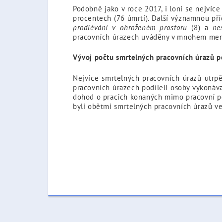
Podobně jako v roce 2017, i loni se nejvíc
procentech (76 úmrtí). Další významnou př
prodlévání v ohroženém prostoru
(8) a
ne
pracovních úrazech uváděny v mnohem men
Vývoj počtu smrtelných pracovních úrazů p
Nejvíce smrtelných pracovních úrazů utrp
pracovních úrazech podíleli osoby vykonáva
dohod o pracích konaných mimo pracovní po
byli obětmi smrtelných pracovních úrazů ve