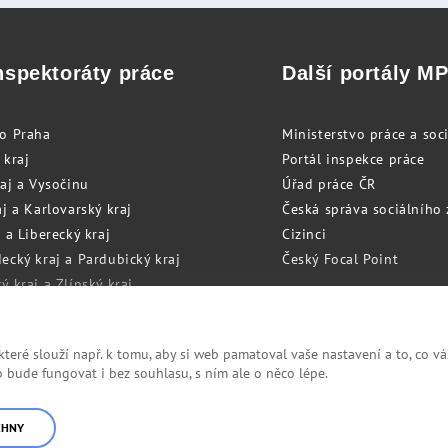
nspektoráty práce
Další portály M
to Praha
Ministerstvo práce a soci
 kraj
Portál inspekce práce
raj a Vysočinu
Úřad práce ČR
j a Karlovarský kraj
Česká správa sociálního
 a Liberecký kraj
Cizinci
ecký kraj a Pardubický kraj
Český Focal Point
 kraj a Zlínský kraj
zský kraj a Olomoucký kraj
eré slouží např. k tomu, aby si web pamatoval vaše nastavení a to, co vá
bude fungovat i bez souhlasu, s ním ale o něco lépe.
Cookies
RSS
CHNY