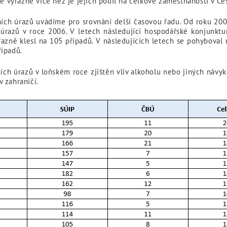
je výrazně více než je jejich podíl na celkové zaměstnanosti v Če
ch úrazů uvádíme pro srovnání delší časovou řadu. Od roku 2002,
 úrazů v roce 2006. V letech následující hospodářské konjunktu
razně klesl na 105 případů. V následujících letech se pohyboval
řípadů.
ích úrazů v loňském roce zjištěn vliv alkoholu nebo jiných návy
 zahraničí.