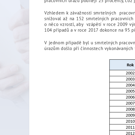
pracovních úrazů podílejí 25 procenty, což 
Vzhledem k závažnosti smrtelných pracovní
snižoval až na 152 smrtelných pracovních
o něco vzrostl, aby vzápětí v roce 2009 vý
104 případů a v roce 2017 dokonce na 95 p
V jednom případě byl u smrtelných pracovn
úrazům došlo při činnostech vykonávaných v