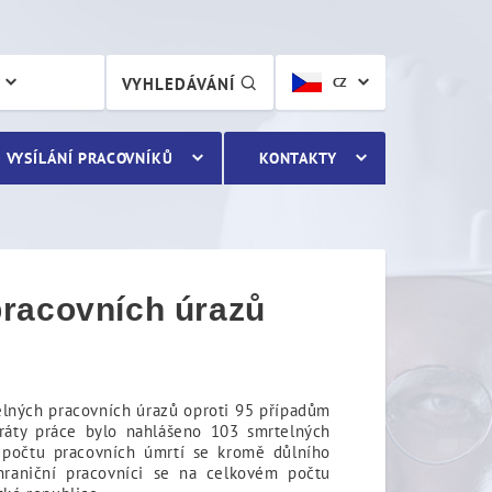
acovních úrazů
VYHLEDÁVÁNÍ
CZ
VYSÍLÁNÍ PRACOVNÍKŮ
KONTAKTY
pracovních úrazů
lných pracovních úrazů oproti 95 případům
oráty práce bylo nahlášeno 103 smrtelných
 počtu pracovních úmrtí se kromě důlního
hraniční pracovníci se na celkovém počtu