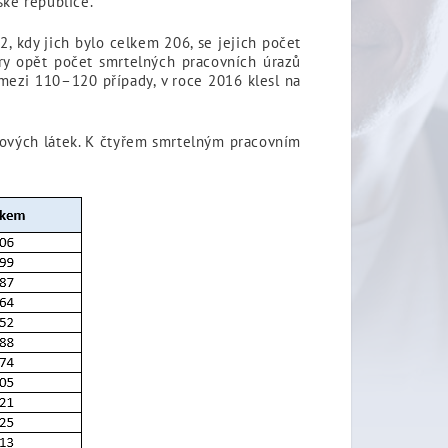
ské republice.
 kdy jich bylo celkem 206, se jejich počet
ry opět počet smrtelných pracovních úrazů
 mezi 110–120 případy, v roce 2016 klesl na
kových látek. K čtyřem smrtelným pracovním