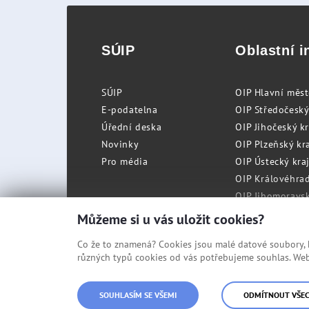
SÚIP
Oblastní i
SÚIP
OIP Hlavní měs
E-podatelna
OIP Středočeský
Úřední deska
OIP Jihočeský k
Novinky
OIP Plzeňský kra
Pro média
OIP Ústecký kraj
OIP Královéhrad
OIP Jihomoravský
OIP Moravskosle
Můžeme si u vás uložit cookies?
Co že to znamená? Cookies jsou malé datové soubory, kt
různých typů cookies od vás potřebujeme souhlas. Web 
© Státní úřad inspekce práce
SOUHLASÍM SE VŠEMI
ODMÍTNOUT VŠE