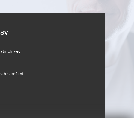
PSV
álních věcí
 zabezpečení
Prohlášení o přístupnosti
Mapa stránek