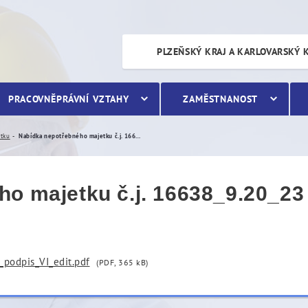
etku č.j. 16638_9.20_23
PLZEŇSKÝ KRAJ A KARLOVARSKÝ 
PRACOVNĚPRÁVNÍ VZTAHY
ZAMĚSTNANOST
etku
Nabídka nepotřebného majetku č.j. 16638_9.20_23
o majetku č.j. 16638_9.20_23
_podpis_VI_edit.pdf
(PDF, 365 kB)