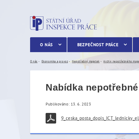
Nabídka nepotřebného maj
O NÁS
BEZPEČNOST PRÁCE
O nás
Ekonomika a provoz
Nepotřebný majetek
Archiv nepotřebného maj
Nabídka nepotřebnéh
Publikováno: 13. 6. 2023
9_ceska_posta_dopis_ICT_lednicky_el