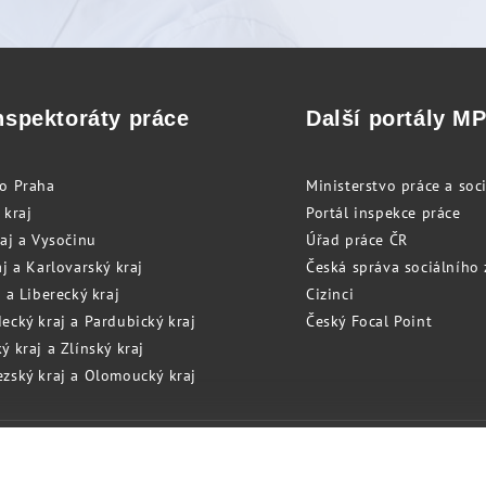
nspektoráty práce
Další portály M
to Praha
Ministerstvo práce a soci
 kraj
Portál inspekce práce
raj a Vysočinu
Úřad práce ČR
j a Karlovarský kraj
Česká správa sociálního
 a Liberecký kraj
Cizinci
ecký kraj a Pardubický kraj
Český Focal Point
 kraj a Zlínský kraj
zský kraj a Olomoucký kraj
Cookies
RSS