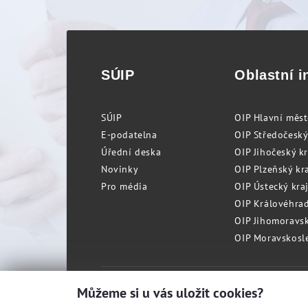
SÚIP
Oblastní i
SÚIP
OIP Hlavní měs
E-podatelna
OIP Středočeský
Úřední deska
OIP Jihočeský k
Novinky
OIP Plzeňský kra
Pro média
OIP Ústecký kraj
OIP Královéhrad
OIP Jihomoravský
OIP Moravskosle
Můžeme si u vás uložit cookies?
© Státní úřad inspekce práce