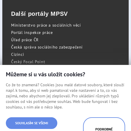
Další portály MPSV
Ministerstvo práce a sociálních věcí
Portál inspekce práce
Úřad práce ČR
Česká správa sociálního zabezpečení
Cizinci
Český Focal Point
Můžeme si u vás uložit cookies?
Co že to znamená? Cookies jsou malé datové soubory, které slouží
RSS
např. k tomu, aby si web pamatoval vaše nastavení a to, co vás
Cookies
zajímá, nebo abychom jej zlepšovali. Pro ukládání různých typů
cookies od vás potřebujeme souhlas. Web bude fungovat i bez
Prohlášení o přístupnosti
souhlasu, s ním ale o něco lépe.
Mapa stránek
© Státní úřad inspekce práce
SOUHLASÍM SE VŠEMI
PODROBNÉ