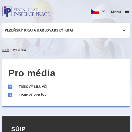
MENU
PLZEŇSKÝ KRAJ A KARLOVARSKÝ KRAJ
Pro média
O nás
Pro média
Pro média
TISKOVÝ MLUVČÍ
TISKOVÉ ZPRÁVY
SÚIP