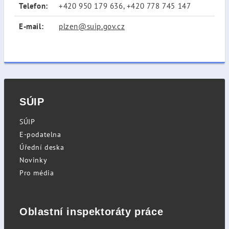
Telefon:
+420 950 179 636, +420 778 745 147
E-mail:
plzen@suip.gov.cz
SÚIP
SÚIP
E-podatelna
Úřední deska
Novinky
Pro média
Oblastní inspektoráty práce