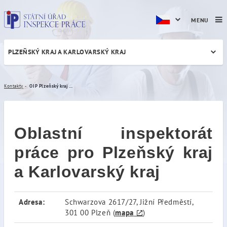
MENU
PLZEŇSKÝ KRAJ A KARLOVARSKÝ KRAJ
OIP Plzeňský kraj a Karlovar
Kontakty
OIP Plzeňský kraj a Karlovarský kraj
Oblastní inspektorát
práce pro Plzeňský kraj
a Karlovarský kraj
Adresa:
Schwarzova 2617/27, Jižní Předměstí,
301 00 Plzeň (
mapa
)