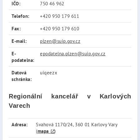
IČO:
750 46 962
Telefon:
+420 950 179 611
Fax:
+420 950 179 610
E-mail:
plzen@suip.gov.cz
E-
epodatelna.plzen@suip.gov.cz
podatelna:
Datová
uiqeezx
schránka:
Regionální kancelář v Karlových
Varech
Adresa:
Svahová 1170/24, 360 01 Karlovy Vary
(
mapa
)