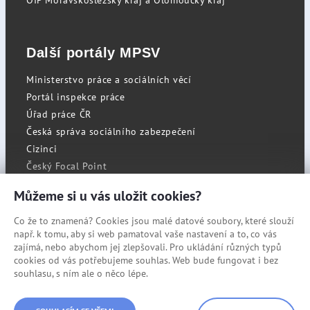
OIP Moravskoslezský kraj a Olomoucký kraj
Další portály MPSV
Ministerstvo práce a sociálních věcí
Portál inspekce práce
Úřad práce ČR
Česká správa sociálního zabezpečení
Cizinci
Český Focal Point
Můžeme si u vás uložit cookies?
Co že to znamená? Cookies jsou malé datové soubory, které slouží
RSS
např. k tomu, aby si web pamatoval vaše nastavení a to, co vás
Cookies
zajímá, nebo abychom jej zlepšovali. Pro ukládání různých typů
cookies od vás potřebujeme souhlas. Web bude fungovat i bez
Prohlášení o přístupnosti
souhlasu, s ním ale o něco lépe.
Mapa stránek