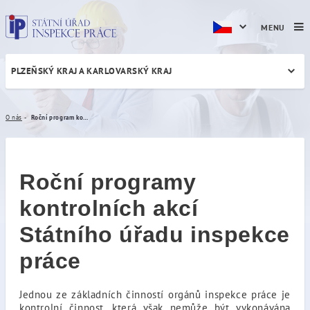
MENU
PLZEŇSKÝ KRAJ A KARLOVARSKÝ KRAJ
Roční program kontrolních 
O nás
Roční program kontrolních akcí
Roční programy
kontrolních akcí
Státního úřadu inspekce
práce
Jednou ze základních činností orgánů inspekce práce je
kontrolní činnost, která však nemůže být vykonávána