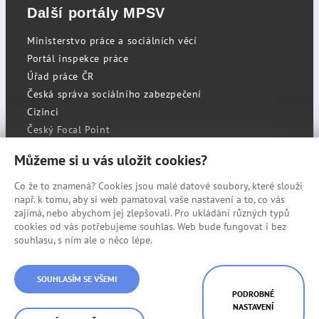
Další portály MPSV
Ministerstvo práce a sociálních věcí
Portál inspekce práce
Úřad práce ČR
Česká správa sociálního zabezpečení
Cizinci
Český Focal Point
Můžeme si u vás uložit cookies?
Co že to znamená? Cookies jsou malé datové soubory, které slouží
RSS
např. k tomu, aby si web pamatoval vaše nastavení a to, co vás
Cookies
zajímá, nebo abychom jej zlepšovali. Pro ukládání různých typů
cookies od vás potřebujeme souhlas. Web bude fungovat i bez
Prohlášení o přístupnosti
souhlasu, s ním ale o něco lépe.
Mapa stránek
© Státní úřad inspekce práce
SOUHLASÍM SE VŠEMI
PODROBNÉ
NASTAVENÍ