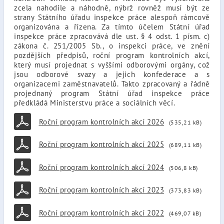
zcela nahodile a náhodně, nýbrž rovněž musí být ze
strany Státního úřadu inspekce práce alespoň rámcově
organizována a řízena. Za tímto účelem Státní úřad
inspekce práce zpracovává dle ust. § 4 odst. 1 písm. c)
zákona č. 251/2005 Sb., o inspekci práce, ve znění
pozdějších předpisů, roční program kontrolních akcí,
který musí projednat s vyššími odborovými orgány, což
jsou odborové svazy a jejich konfederace a s
organizacemi zaměstnavatelů. Takto zpracovaný a řádně
projednaný program Státní úřad inspekce práce
předkládá Ministerstvu práce a sociálních věcí.
Roční program kontrolních akcí 2026
(535,21 kB)
Roční program kontrolních akcí 2025
(689,11 kB)
Roční program kontrolních akcí 2024
(506,8 kB)
Roční program kontrolních akcí 2023
(373,83 kB)
Roční program kontrolních akcí 2022
(469,07 kB)