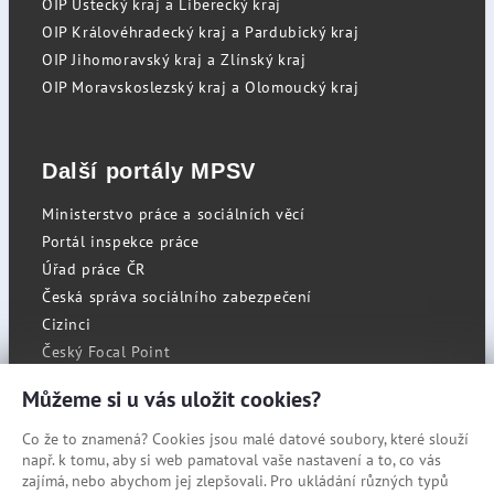
OIP Ústecký kraj a Liberecký kraj
OIP Královéhradecký kraj a Pardubický kraj
OIP Jihomoravský kraj a Zlínský kraj
OIP Moravskoslezský kraj a Olomoucký kraj
Další portály MPSV
Ministerstvo práce a sociálních věcí
Portál inspekce práce
Úřad práce ČR
Česká správa sociálního zabezpečení
Cizinci
Český Focal Point
Můžeme si u vás uložit cookies?
Co že to znamená? Cookies jsou malé datové soubory, které slouží
RSS
např. k tomu, aby si web pamatoval vaše nastavení a to, co vás
Cookies
zajímá, nebo abychom jej zlepšovali. Pro ukládání různých typů