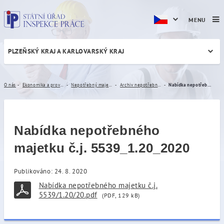
MENU
PLZEŇSKÝ KRAJ A KARLOVARSKÝ KRAJ
Nabídka nepotřebného majet
O nás
Ekonomika a provoz
Nepotřebný majetek
Archiv nepotřebného majetku
Nabídka nepotřebného majetku č.j. 5539_1.20_2020
Nabídka nepotřebného
majetku č.j. 5539_1.20_2020
Publikováno: 24. 8. 2020
Nabídka nepotřebného majetku č.j.
5539/1.20/20.pdf
(PDF, 129 kB)