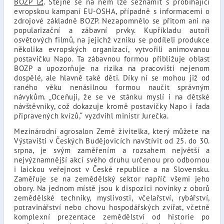
BOZP
. Stejně se na něm lze seznámit s probíhající
evropskou kampaní EU-OSHA, případně s informacemi o
zdrojové základně BOZP. Nezapomnělo se přitom ani na
popularizační a zábavní prvky. Kupříkladu autoři
osvětových filmů, na jejichž vzniku se podíleli produkce
několika evropských organizací, vytvořili animovanou
postavičku Napo. Ta zábavnou formou přibližuje oblast
BOZP a upozorňuje na rizika na pracovišti nejenom
dospělé, ale hlavně také děti. Díky ní se mohou již od
raného věku nenásilnou formou naučit správným
návykům. „Oceňuji, že se ve stánku myslí i na dětské
návštěvníky, což dokazuje kromě postavičky Napo i řada
připravených kvízů,“ vyzdvihl ministr Jurečka.
Mezinárodní agrosalon Země živitelka, který můžete na
Výstavišti v Českých Budějovicích navštívit od 25. do 30.
srpna, je svým zaměřením a rozsahem největší a
nejvýznamnější akcí svého druhu určenou pro odbornou
i laickou veřejnost v České republice a na Slovensku.
Zaměřuje se na zemědělský sektor napříč všemi jeho
obory. Na jednom místě jsou k dispozici novinky z oborů
zemědělské techniky, myslivosti, včelařství, rybářství,
potravinářství nebo chovu hospodářských zvířat, včetně
komplexní prezentace zemědělství od historie po