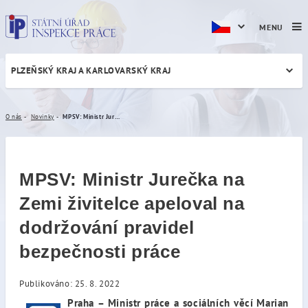
MENU
PLZEŇSKÝ KRAJ A KARLOVARSKÝ KRAJ
MPSV: Ministr Jurečka na Ze
O nás
Novinky
MPSV: Ministr Jurečka na Zemi živitelce apeloval na dodržování pravidel bezpečnosti práce
MPSV: Ministr Jurečka na
Zemi živitelce apeloval na
dodržování pravidel
bezpečnosti práce
Publikováno: 25. 8. 2022
Praha
–
Ministr práce a sociálních věcí Marian