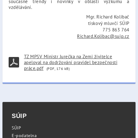
současné trendy i novinky v oblasti výzkumu a
vzdělávání.
Mgr. Richard Kolibač
tiskový mluvčí SÚIP
775 863 764
Richard.Kolibac@suip.cz
TZ MPSV Ministr Jurečka na Zemi živitelce
apeloval na dodržování pravidel bezpečnosti
práce.pdf
(PDF, 176 kB)
SÚIP
SÚIP
E-podatelna