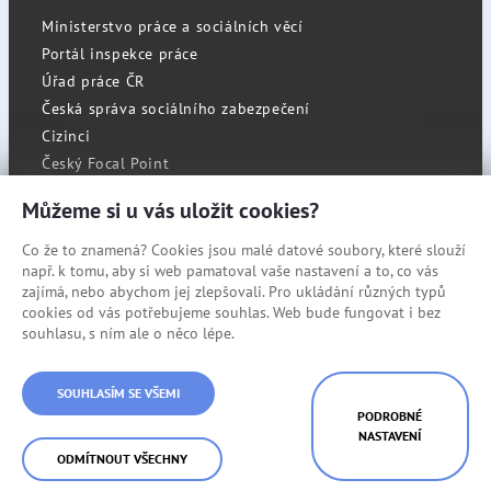
Ministerstvo práce a sociálních věcí
Portál inspekce práce
Úřad práce ČR
Česká správa sociálního zabezpečení
Cizinci
Český Focal Point
Můžeme si u vás uložit cookies?
Co že to znamená? Cookies jsou malé datové soubory, které slouží
RSS
např. k tomu, aby si web pamatoval vaše nastavení a to, co vás
Cookies
zajímá, nebo abychom jej zlepšovali. Pro ukládání různých typů
cookies od vás potřebujeme souhlas. Web bude fungovat i bez
Prohlášení o přístupnosti
souhlasu, s ním ale o něco lépe.
Mapa stránek
SOUHLASÍM SE VŠEMI
© Státní úřad inspekce práce
PODROBNÉ
NASTAVENÍ
ODMÍTNOUT VŠECHNY