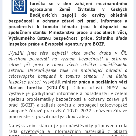
Jurečka se v den zahájení mezinárodního
agrosalonu Země živitelka v Českých
Budějovicích zapojil do osvěty ohledně
bezpečnosti a ochrany zdraví při práci. Informace a
poradenství k tomuto tématu jsou k dispozici na
společném stánku Ministerstva práce a sociálních věcí,
Výzkumného ústavu bezpečnosti práce, Státního úřadu
inspekce práce a Evropské agentury pro BOZP.
„Využili jsme této největší akce svého druhu v ČR,
abychom poukázali na význam bezpečnosti a ochrany
zdraví při práci v rámci všech odvětví zemědělského
sektoru. Upozorňujeme také na probíhající národní a
celoevropské kampaně k tomuto tématu, i na úlohu
inspekce práce,“
vysvětlil
ministr práce a sociálních věcí
Marian Jurečka (KDU-ČSL)
. Cílem účasti MPSV na
výstavě je poskytnout informace a poradenství v celém
spektru problematiky bezpečnosti a ochrany zdraví při
práci (BOZP) a zajistit osvětu a propagaci celoevropské
kampaně Zdravé pracoviště 2020–2022 s názvem Zdravé
pracoviště si posvítí na fyzickou zátěž.
Na výstavním stánku je pro návštěvníky připravena celá
řada
osvětových a informačních materiálů z oblasti