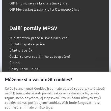
OIP Jihomoravský kraj a Zlínský kraj
OIP Moravskoslezský kraj a Olomoucký kraj
Další portály MPSV
Ministerstvo práce a sociálních věcí
Portál inspekce práce
Úřad práce ČR
Česká správa sociálního zabezpečení
Cizinci
Český Focal Point
Můžeme si u vás uložit cookies?
Co že to znamená? Cookies jsou malé datové soubory, které slouží
RSS
např. k tomu, aby si web pamatoval vaše nastavení a to, co vás
Cookies
zajímá, nebo abychom jej zlepšovali. Pro ukládání různých typů
cookies od vás potřebujeme souhlas. Web bude fungovat i bez
Prohlášení o přístupnosti
souhlasu, s ním ale o něco lépe.
Mapa stránek