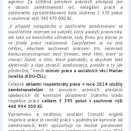
agentur. Za zjištěná porušení právních předpisů jen
v oblasti zaměstnanosti (vč. nelegální práce a
zastřeného zprostředkování) bylo uloženo 2 370 pokut
v souhrnné výši 340 470 000 Kč.
„V případě nelegálního a zastřeného zaměstnávání se
soustředíme nejenom na subjekt, který poskytl pracovníky,
ale také na konečného uživatele, tedy firmu pro kterou je
ve finále práce realizovaná. Soustředíme se na celý
řetězec, abychom kultivovali pracovní trh, narovnali
konkurenceschopnost mezi firmami, mezi těmi, které se
chovají řádně, a těmi, které podvádějí, a abychom také
efektivněji a lépe chránili zaměstnance, protože o ty jde
především, “
uvedl
ministr práce a sociálních věcí Marian
Jurečka (KDU-ČSL)
.
Celkově
oblastní inspektoráty práce v roce 2024 uložily
zaměstnavatelům
za porušení právních předpisů
spadajících do kontrolní působnosti Státního úřadu
inspekce práce
celkem 5 595 pokut v souhrnné výši
468 994 500 Kč.
Významnou a nedílnou součástí činnosti orgánů
inspekce práce je rovněž práce s podněty ke kontrole od
zaměstnanců, kteří upozorňují na možné porušování
právních předpisů ze strany zaměstnavatelů. V roce 2024