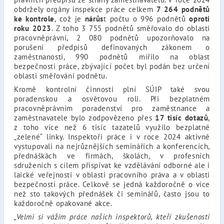
obdržely orgány inspekce práce celkem
7 264 podnětů
ke kontrole
, což je
nárůs
t počtu o 996 podnětů
oproti
roku 2023
. Z toho 3 755 podnětů směřovalo do oblasti
pracovněprávní, 2 080 podnětů upozorňovalo na
porušení předpisů definovaných zákonem o
zaměstnanosti, 990 podnětů mířilo na oblast
bezpečnosti práce, zbývající počet byl podán bez určení
oblasti směřování podnětu.
Kromě kontrolní činnosti plní SÚIP také svou
poradenskou a osvětovou roli. Při bezplatném
pracovněprávním poradenství pro zaměstnance a
zaměstnavatele bylo zodpovězeno přes
17 tisíc dotazů
,
z toho více než 6 tisíc tazatelů využilo bezplatné
„zelené“ linky. Inspektoři práce i v roce 2024 aktivně
vystupovali na nejrůznějších seminářích a konferencích,
přednáškách ve firmách, školách, v profesních
sdruženích s cílem přispívat ke vzdělávání odborné ale i
laické veřejnosti v oblasti pracovního práva a v oblasti
bezpečnosti práce. Celkově se jedná každoročně o více
než sto takových přednášek či seminářů, často jsou to
každoročně opakované akce.
„Velmi si vážím práce našich inspektorů, kteří zkušenosti