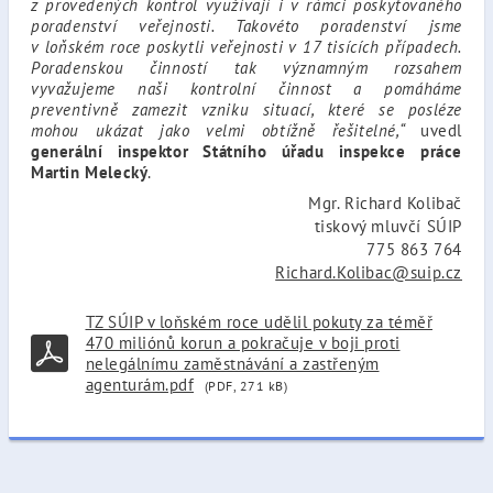
z provedených kontrol využívají i v rámci poskytovaného
poradenství veřejnosti. Takovéto poradenství jsme
v loňském roce poskytli veřejnosti v 17 tisících případech.
Poradenskou činností tak významným rozsahem
vyvažujeme naši kontrolní činnost a pomáháme
preventivně zamezit vzniku situací, které se posléze
mohou ukázat jako velmi obtížně řešitelné,“
uvedl
generální inspektor Státního úřadu inspekce práce
Martin Melecký
.
Mgr. Richard Kolibač
tiskový mluvčí SÚIP
775 863 764
Richard.Kolibac@suip.cz
TZ SÚIP v loňském roce udělil pokuty za téměř
470 miliónů korun a pokračuje v boji proti
nelegálnímu zaměstnávání a zastřeným
agenturám.pdf
(PDF, 271 kB)