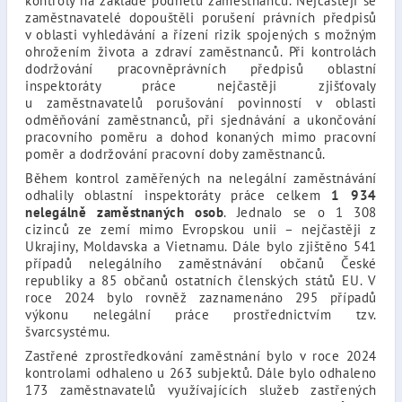
kontroly na základě podnětů zaměstnanců.
Nejčastěji se
zaměstnavatelé dopouštěli porušení právních předpisů
v oblasti vyhledávání a řízení rizik spojených s možným
ohrožením života a zdraví zaměstnanců. Při kontrolách
dodržování pracovněprávních předpisů oblastní
inspektoráty práce nejčastěji zjišťovaly
u zaměstnavatelů porušování povinností v oblasti
odměňování zaměstnanců, při sjednávání a ukončování
pracovního poměru a dohod konaných mimo pracovní
poměr a dodržování pracovní doby zaměstnanců.
Během kontrol zaměřených na nelegální zaměstnávání
odhalily oblastní inspektoráty práce celkem
1 934
nelegálně zaměstnaných osob
.
Jednalo se o 1 308
cizinců ze zemí mimo Evropskou unii – nejčastěji z
Ukrajiny, Moldavska a Vietnamu. Dále bylo zjištěno 541
případů nelegálního zaměstnávání občanů České
republiky a 85 občanů ostatních členských států EU. V
roce 2024 bylo rovněž zaznamenáno 295 případů
výkonu nelegální práce prostřednictvím tzv.
švarcsystému.
Zastřené zprostředkování zaměstnání bylo v roce 2024
kontrolami odhaleno u 263 subjektů. Dále bylo odhaleno
173 zaměstnavatelů využívajících služeb zastřených