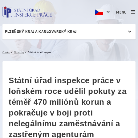
MENU
PLZEŇSKÝ KRAJ A KARLOVARSKÝ KRAJ
Státní úřad inspekce práce 
O nás
Novinky
Státní úřad inspekce práce v loňském roce udělil pokuty za téměř 470 miliónů korun a pokračuje v boji proti nelegálnímu zaměstnávání a zastřeným agenturám
Státní úřad inspekce práce v
loňském roce udělil pokuty za
téměř 470 miliónů korun a
pokračuje v boji proti
nelegálnímu zaměstnávání a
zastřeným agenturám