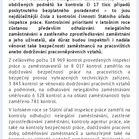
obdržených podnětů ke kontrole či 17 tisíc případů
poskytnutého bezplatného poradenství – to jsou
nejdůležitější čísla z kontrolní činnosti Státního úřadu
inspekce práce. Kontrolními prioritami v letošním roce
zůstanou především odhalování nelegálního
zaměstnávání a zastřeného zprostředkování zaměstnání
a jeho uživatelů, ale důraz budou inspektoři i nadále
věnovat také bezpečnosti zaměstnanců na pracovištích
anebo dodržování pracovněprávních vztahů.
Z celkového počtu 18 969 kontrol provedených inspekcí
práce u zaměstnavatelů se 8 017 kontrol zaměřilo na
dodržování bezpečnosti práce na pracovištích a
bezpečný provoz vyhrazených technických zařízení,
3 843 kontrol se věnovalo dodržování pracovních vztahů
a podmínek, na odhalování nelegálního zaměstnávání
směřovalo 6 328 kontrol a na oblast zaměstnanosti bylo
zaměřeno 781 kontrol.
V loňském roce se Státní úřad inspekce práce zaměřil na
kontroly odhalující nelegální zaměstnávání, zastřené
zprostředkování zaměstnání, kontroly agentur práce, ale
také na kontroly bezpečnosti práce, dodržování pracovní
doby, odměňování zaměstnanců a samozřejmě také na