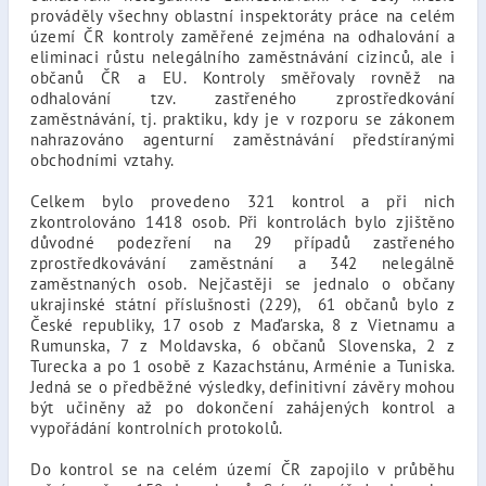
prováděly všechny oblastní inspektoráty práce na celém
území ČR kontroly zaměřené zejména na odhalování a
eliminaci růstu nelegálního zaměstnávání cizinců, ale i
občanů ČR a EU. Kontroly směřovaly rovněž na
odhalování tzv. zastřeného zprostředkování
zaměstnávání, tj. praktiku, kdy je v rozporu se zákonem
nahrazováno agenturní zaměstnávání předstíranými
obchodními vztahy.
Celkem bylo provedeno 321 kontrol a při nich
zkontrolováno 1418 osob. Při kontrolách bylo zjištěno
důvodné podezření na 29 případů zastřeného
zprostředkovávání zaměstnání a 342 nelegálně
zaměstnaných osob. Nejčastěji se jednalo o občany
ukrajinské státní příslušnosti (229), 61 občanů bylo z
České republiky, 17 osob z Maďarska, 8 z Vietnamu a
Rumunska, 7 z Moldavska, 6 občanů Slovenska, 2 z
Turecka a po 1 osobě z Kazachstánu, Arménie a Tuniska.
Jedná se o předběžné výsledky, definitivní závěry mohou
být učiněny až po dokončení zahájených kontrol a
vypořádání kontrolních protokolů.
Do kontrol se na celém území ČR zapojilo v průběhu