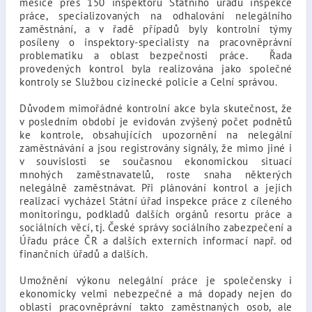
měsíce přes 150 inspektorů Státního úřadu inspekce
práce, specializovaných na odhalování nelegálního
zaměstnání, a v řadě případů byly kontrolní týmy
posíleny o inspektory-specialisty na pracovněprávní
problematiku a oblast bezpečnosti práce. Řada
provedených kontrol byla realizována jako společné
kontroly se Službou cizinecké policie a Celní správou.
Důvodem mimořádné kontrolní akce byla skutečnost, že
v posledním období je evidován zvýšený počet podnětů
ke kontrole, obsahujících upozornění na nelegální
zaměstnávání a jsou registrovány signály, že mimo jiné i
v souvislosti se současnou ekonomickou situací
mnohých zaměstnavatelů, roste snaha některých
nelegálně zaměstnávat. Při plánování kontrol a jejich
realizaci vycházel Státní úřad inspekce práce z cíleného
monitoringu, podkladů dalších orgánů resortu práce a
sociálních věcí, tj. České správy sociálního zabezpečení a
Úřadu práce ČR a dalších externích informací např. od
finančních úřadů a dalších.
Umožnění výkonu nelegální práce je společensky i
ekonomicky velmi nebezpečné a má dopady nejen do
oblasti pracovněprávní takto zaměstnaných osob, ale