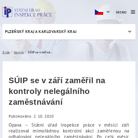
MENU
PLZEŇSKÝ KRAJ A KARLOVARSKÝ KRAJ
SÚIP se v září zaměřil na k
O nás
Novinky
SÚIP se v září zaměřil na kontroly nelegálního zaměstnávání
SÚIP se v září zaměřil na
kontroly nelegálního
zaměstnávání
Publikováno: 2. 10. 2020
Opava – Státní úřad inspekce práce v měsíci září
realizoval mimořádnou kontrolní akci zaměřenou na
odhalování nelegálního zaměstnávání. Po celý měsíc