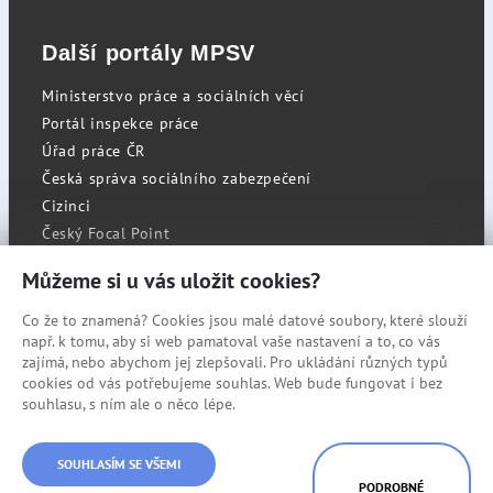
Další portály MPSV
Ministerstvo práce a sociálních věcí
Portál inspekce práce
Úřad práce ČR
Česká správa sociálního zabezpečení
Cizinci
Český Focal Point
Můžeme si u vás uložit cookies?
Co že to znamená? Cookies jsou malé datové soubory, které slouží
RSS
např. k tomu, aby si web pamatoval vaše nastavení a to, co vás
Cookies
zajímá, nebo abychom jej zlepšovali. Pro ukládání různých typů
cookies od vás potřebujeme souhlas. Web bude fungovat i bez
Prohlášení o přístupnosti
souhlasu, s ním ale o něco lépe.
Mapa stránek
© Státní úřad inspekce práce
SOUHLASÍM SE VŠEMI
PODROBNÉ