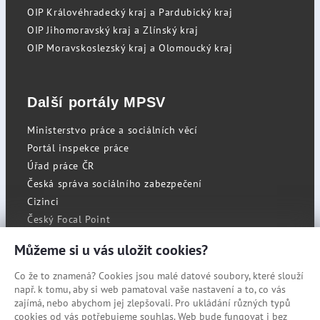
OIP Královéhradecký kraj a Pardubický kraj
OIP Jihomoravský kraj a Zlínský kraj
OIP Moravskoslezský kraj a Olomoucký kraj
Další portály MPSV
Ministerstvo práce a sociálních věcí
Portál inspekce práce
Úřad práce ČR
Česká správa sociálního zabezpečení
Cizinci
Český Focal Point
Můžeme si u vás uložit cookies?
Co že to znamená? Cookies jsou malé datové soubory, které slouží
RSS
např. k tomu, aby si web pamatoval vaše nastavení a to, co vás
Cookies
zajímá, nebo abychom jej zlepšovali. Pro ukládání různých typů
cookies od vás potřebujeme souhlas. Web bude fungovat i bez
Prohlášení o přístupnosti