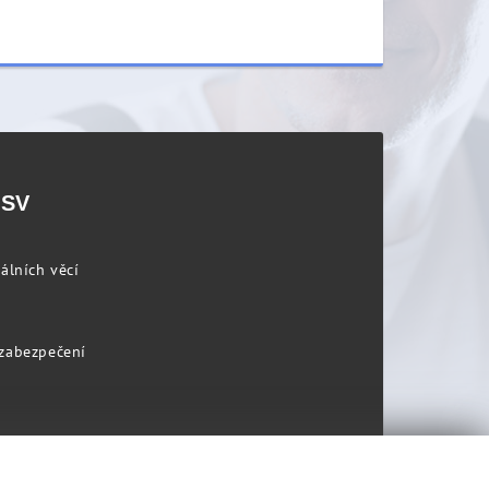
PSV
álních věcí
 zabezpečení