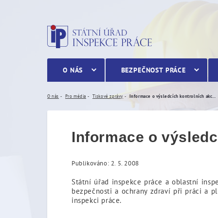
Informace o výsledcích ko
O NÁS
BEZPEČNOST PRÁCE
O nás
Pro média
Tiskové zprávy
Informace o výsledcích kontrolních akcí roku 2007
Informace o výsledc
Publikováno: 2. 5. 2008
Státní úřad inspekce práce a oblastní insp
bezpečnosti a ochrany zdraví při práci a p
inspekci práce.