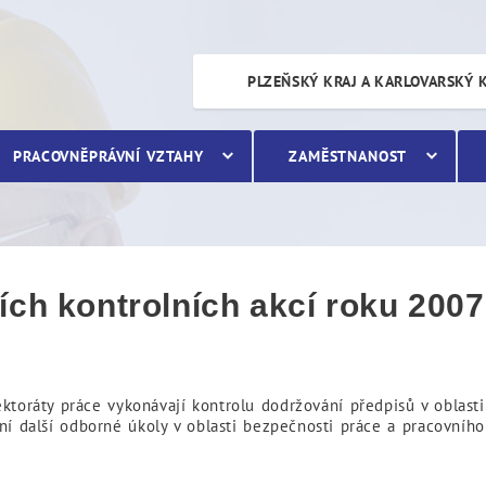
ntrolních akcí roku 2007
PLZEŇSKÝ KRAJ A KARLOVARSKÝ 
PRACOVNĚPRÁVNÍ VZTAHY
ZAMĚSTNANOST
ích kontrolních akcí roku 2007
ektoráty práce vykonávají kontrolu dodržování předpisů v oblas
lní další odborné úkoly v oblasti bezpečnosti práce a pracovníh