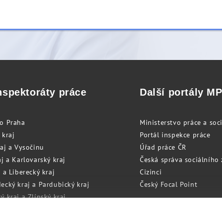
nspektoráty práce
Další portály M
to Praha
Ministerstvo práce a soci
 kraj
Portál inspekce práce
raj a Vysočinu
Úřad práce ČR
j a Karlovarský kraj
Česká správa sociálního
 a Liberecký kraj
Cizinci
ecký kraj a Pardubický kraj
Český Focal Point
 kraj a Zlínský kraj
zský kraj a Olomoucký kraj