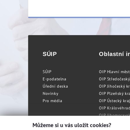
SÚIP
Oblastní i
SÚIP
OIP Hlavní měs
E-podatelna
OIP Středočeský
Úřední deska
OIP Jihočeský k
Novinky
OIP Plzeňský kra
Pro média
OIP Ústecký kraj
OIP Královéhrad
OIP Jihomoravský
OIP Moravskosle
Můžeme si u vás uložit cookies?