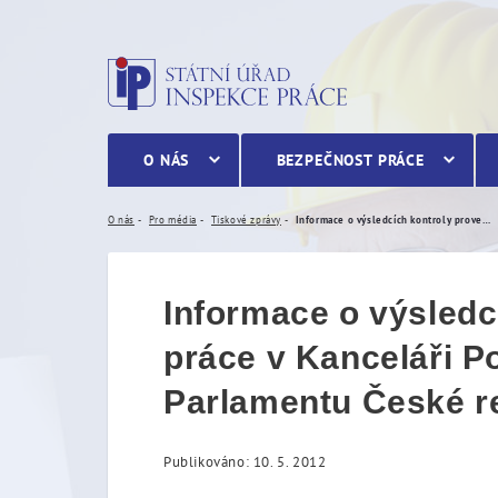
Informace o výsledcích ko
O NÁS
BEZPEČNOST PRÁCE
O nás
Pro média
Tiskové zprávy
Informace o výsledcích kontroly provedené Státním úřadem inspekce práce v Kanceláři Poslanecké sněmovny a Kanceláři Senátu Parlamentu České republiky ve věci poskytování služeb asistentů.
Informace o výsledc
práce v Kanceláři 
Parlamentu České re
Publikováno: 10. 5. 2012