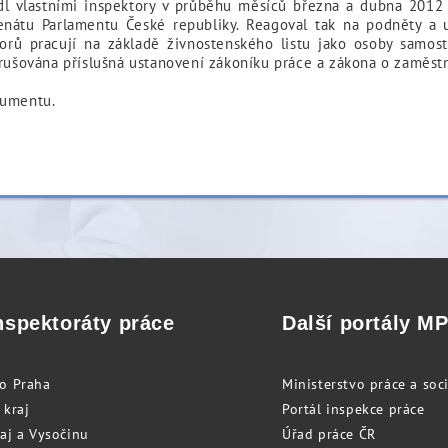
dl vlastními inspektory v průběhu měsíců března a dubna 2012
enátu Parlamentu České republiky. Reagoval tak na podněty a
torů pracují na základě živnostenského listu jako osoby samost
orušována příslušná ustanovení zákoníku práce a zákona o zaměstn
kumentu.
nspektoráty práce
Další portály M
to Praha
Ministerstvo práce a soci
 kraj
Portál inspekce práce
raj a Vysočinu
Úřad práce ČR