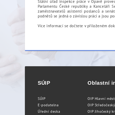
Státní úřad inspekce práce v Opavě prove
Parlamentu České republiky a Kanceláři S
zaměstnavatelů asistenti poslanců a sená
podnětů se jedná o závislou práci a jsou p
Více informací se dočtete v přiloženém do
SÚIP
Oblastní i
SÚIP
OIP Hlavní měs
E-podatelna
OIP Středočeský
Úřední deska
OIP Jihočeský k