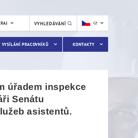
úřadem inspekce práce v K
KRAJ
VYHLEDÁVÁNÍ
CZ
VYSÍLÁNÍ PRACOVNÍKŮ
KONTAKTY
ím úřadem inspekce
ři Senátu
lužeb asistentů.