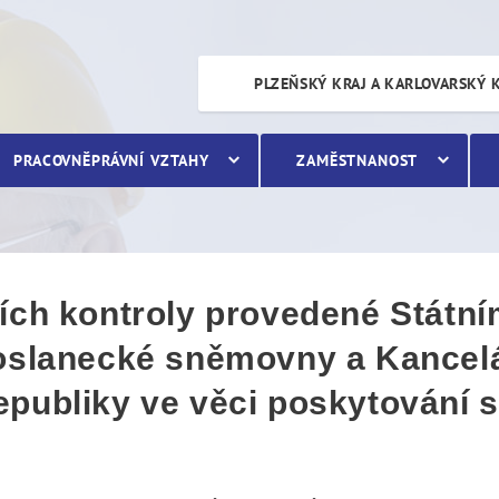
ntroly provedené Státním 
PLZEŇSKÝ KRAJ A KARLOVARSKÝ 
PRACOVNĚPRÁVNÍ VZTAHY
ZAMĚSTNANOST
ích kontroly provedené Státn
Poslanecké sněmovny a Kancelá
publiky ve věci poskytování s