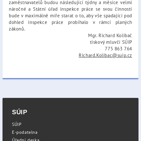
zaměstnavatelů budou následující týdny a měsíce velmi
náročné a Státní úřad inspekce práce se svou činností
bude v maximálně míře starat o to, aby vše spadající pod
dohled inspekce práce probíhalo v rámci planých
zákonů.
Mgr. Richard Kolibač
tiskový mluvčí SÚIP
775 863 764
Richard.Kolibac@suip.cz
SÚIP
SÚIP
E-podatelna
Úřední deska