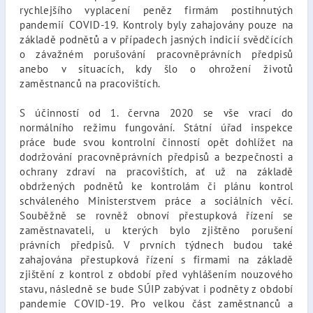
rychlejšího vyplacení peněz firmám postihnutých
pandemií COVID-19. Kontroly byly zahajovány pouze na
základě podnětů a v případech jasných indicií svědčících
o závažném porušování pracovněprávních předpisů
anebo v situacích, kdy šlo o ohrožení životů
zaměstnanců na pracovištích.
S účinností od 1. června 2020 se vše vrací do
normálního režimu fungování. Státní úřad inspekce
práce bude svou kontrolní činností opět dohlížet na
dodržování pracovněprávních předpisů a bezpečnosti a
ochrany zdraví na pracovištích, ať už na základě
obdržených podnětů ke kontrolám či plánu kontrol
schváleného Ministerstvem práce a sociálních věcí.
Souběžně se rovněž obnoví přestupková řízení se
zaměstnavateli, u kterých bylo zjištěno porušení
právních předpisů. V prvních týdnech budou také
zahajována přestupková řízení s firmami na základě
zjištění z kontrol z období před vyhlášením nouzového
stavu, následně se bude SÚIP zabývat i podněty z období
pandemie COVID-19. Pro velkou část zaměstnanců a