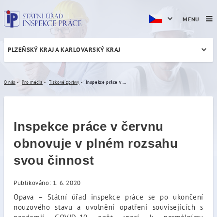
MENU
PLZEŇSKÝ KRAJ A KARLOVARSKÝ KRAJ
Inspekce práce v červnu ob
O nás
Pro média
Tiskové zprávy
Inspekce práce v červnu obnovuje v plném rozsahu svou činnost
Inspekce práce v červnu
obnovuje v plném rozsahu
svou činnost
Publikováno: 1. 6. 2020
Opava – Státní úřad inspekce práce se po ukončení
nouzového stavu a uvolnění opatření souvisejících s