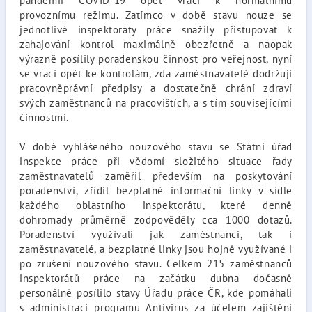
pandemií COVID-19 opět vrací k normálnímu
provoznímu režimu. Zatímco v době stavu nouze se
jednotlivé inspektoráty práce snažily přistupovat k
zahajování kontrol maximálně obezřetně a naopak
výrazně posílily poradenskou činnost pro veřejnost, nyní
se vrací opět ke kontrolám, zda zaměstnavatelé dodržují
pracovněprávní předpisy a dostatečně chrání zdraví
svých zaměstnanců na pracovištích, a s tím souvisejícími
činnostmi.
V době vyhlášeného nouzového stavu se Státní úřad
inspekce práce při vědomí složitého situace řady
zaměstnavatelů zaměřil především na poskytování
poradenství, zřídil bezplatné informační linky v sídle
každého oblastního inspektorátu, které denně
dohromady průměrně zodpověděly cca 1000 dotazů.
Poradenství využívali jak zaměstnanci, tak i
zaměstnavatelé, a bezplatné linky jsou hojně využívané i
po zrušení nouzového stavu. Celkem 215 zaměstnanců
inspektorátů práce na začátku dubna dočasně
personálně posílilo stavy Úřadu práce ČR, kde pomáhali
s administrací programu Antivirus za účelem zajištění