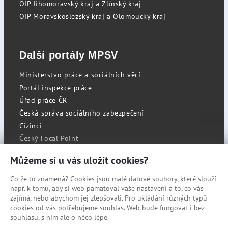
OIP Jihomoravský kraj a Zlínský kraj
OIP Moravskoslezský kraj a Olomoucký kraj
Další portály MPSV
Ministerstvo práce a sociálních věcí
Portál inspekce práce
Úřad práce ČR
Česká správa sociálního zabezpečení
Cizinci
Český Focal Point
Můžeme si u vás uložit cookies?
Co že to znamená? Cookies jsou malé datové soubory, které slouží
RSS
např. k tomu, aby si web pamatoval vaše nastavení a to, co vás
Cookies
zajímá, nebo abychom jej zlepšovali. Pro ukládání různých typů
cookies od vás potřebujeme souhlas. Web bude fungovat i bez
Prohlášení o přístupnosti
souhlasu, s ním ale o něco lépe.
Mapa stránek