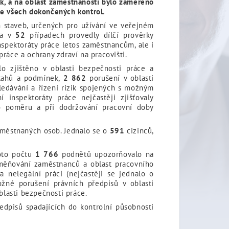
k, a na oblast zaměstnanosti bylo zaměřeno
 ze všech dokončených kontrol.
staveb, určených pro užívání ve veřejném
 a v
52
případech provedly dílčí prověrky
spektoráty práce letos zaměstnancům, ale i
ráce a ochrany zdraví na pracovišti.
o zjištěno v oblasti bezpečnosti práce a
ztahů a podmínek,
2 862
porušení v oblasti
ledávání a řízení rizik spojených s možným
 inspektoráty práce nejčastěji zjišťovaly
ho poměru a při dodržování pracovní doby
městnaných osob. Jednalo se o
591
cizinců,
oto počtu
1 766
podnětů upozorňovalo na
dměňování zaměstnanců a oblast pracovního
 nelegální práci (nejčastěji se jednalo o
né porušení právních předpisů v oblasti
lasti bezpečnosti práce.
edpisů spadajících do kontrolní působnosti