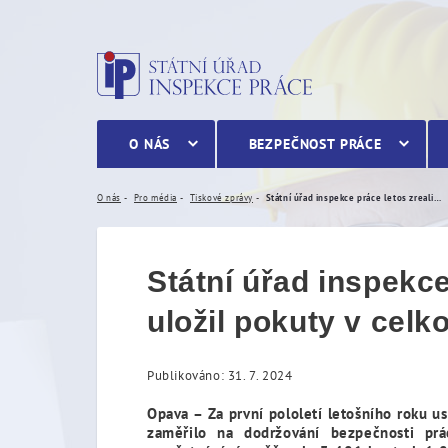
Státní úřad inspekce práce
O NÁS
BEZPEČNOST PRÁCE
O nás
Pro média
Tiskové zprávy
Státní úřad inspekce práce letos zrealizoval přes 10 tisíc kontrol a uložil pokuty v celkové výši téměř 254 milionů korun
Státní úřad inspekce
uložil pokuty v celk
Publikováno: 31. 7. 2024
Opava – Za první pololetí letošního roku 
zaměřilo na dodržování bezpečnosti prá