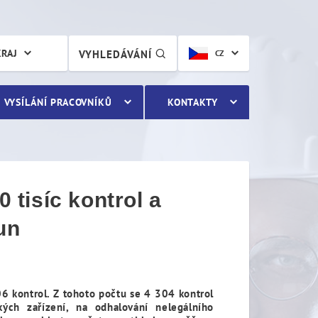
tisíc kontrol a uložil pok
KRAJ
VYHLEDÁVÁNÍ
CZ
VYSÍLÁNÍ PRACOVNÍKŮ
KONTAKTY
 tisíc kontrol a
un
6 kontrol. Z tohoto počtu se 4 304 kontrol
ých zařízení, na odhalování nelegálního