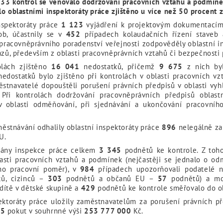
33 kontrol se věnovalo dodržování pracovních vztahů a podmíne
lo oblastními inspektoráty práce zjištěno u více než 50 procent
nspektoráty práce
1 123
vyjádření k projektovým dokumentacím 
ob, účastnily se v
452
případech kolaudačních řízení staveb
racovněprávního poradenství veřejnosti zodpověděly oblastní in
zů, především z oblasti pracovněprávních vztahů či bezpečnosti p
olách zjištěno
16 041
nedostatků, přičemž
9 675
z nich byl
edostatků bylo zjištěno při kontrolách v oblasti pracovních v
ěstnavatelé dopouštěli porušení právních předpisů v oblasti vyh
ři kontrolách dodržování pracovněprávních předpisů oblastní
v oblasti odměňování, při sjednávání a ukončování pracovní
ěstnávání odhalily oblastní inspektoráty práce
896
nelegálně za
U.
rgány inspekce práce celkem
3 345
podnětů ke kontrole. Z toh
asti pracovních vztahů a podmínek (nejčastěji se jednalo o o
o pracovní poměr), v
984
případech upozorňovali podatelé na
ů, cizinců –
303
podnětů a občanů EU –
57
podnětů) a mož
dítě v dětské skupině a
429
podnětů ke kontrole směřovalo do ob
ektoráty práce uložily zaměstnavatelům za porušení právních př
35
pokut v souhrnné výši
253 777 000
Kč.