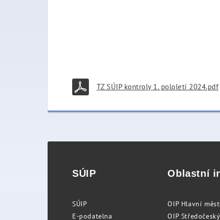
TZ SÚIP kontroly 1. pololetí 2024.pdf
SÚIP
Oblastní i
SÚIP
OIP Hlavní měs
E-podatelna
OIP Středočeský