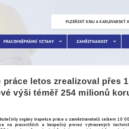
 letos zrealizoval přes 10 
PLZEŇSKÝ KRAJ A KARLOVARSKÝ 
PRACOVNĚPRÁVNÍ VZTAHY
ZAMĚSTNANOST
 práce letos zrealizoval přes 10
ové výši téměř 254 milionů kor
uskutečnily orgány inspekce práce u zaměstnavatelů celkem 10 00
ce na pracovištích a bezpečný provoz vyhrazených technick