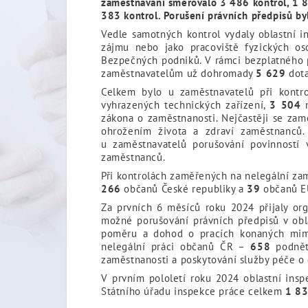
zaměstnávání směřovalo 3 486 kontrol, 1 8
383 kontrol. Porušení právních předpisů by
Vedle samotných kontrol vydaly oblastní i
zájmu nebo jako pracoviště fyzických os
Bezpečných podniků. V rámci bezplatného p
zaměstnavatelům už dohromady
5 629
dota
Celkem bylo u zaměstnavatelů při kontr
vyhrazených technických zařízení,
3 504
n
zákona o zaměstnanosti. Nejčastěji se zam
ohrožením života a zdraví zaměstnanců. P
u zaměstnavatelů porušování povinností 
zaměstnanců.
Při kontrolách zaměřených na nelegální zam
266
občanů České republiky a
39
občanů E
Za prvních 6 měsíců roku 2024 přijaly o
možné porušování právních předpisů v obl
poměru a dohod o pracích konaných mim
nelegální práci občanů ČR –
658
podnět
zaměstnanosti a poskytování služby péče o 
V prvním pololetí roku 2024 oblastní insp
Státního úřadu inspekce práce celkem
1 8