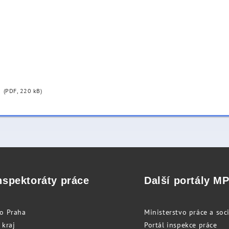
(PDF, 220 kB)
nspektoráty práce
Další portály M
to Praha
Ministerstvo práce a soci
 kraj
Portál inspekce práce