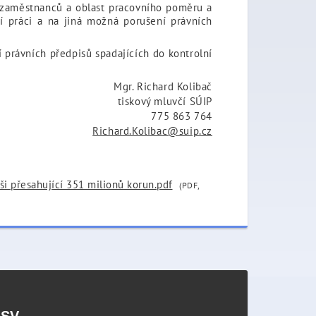
í zaměstnanců a oblast pracovního poměru a
 práci a na jiná možná porušení právních
 právních předpisů spadajících do kontrolní
Mgr. Richard Kolibač
tiskový mluvčí SÚIP
775 863 764
Richard.Kolibac@suip.cz
ýši přesahující 351 milionů korun.pdf
(PDF,
PSV