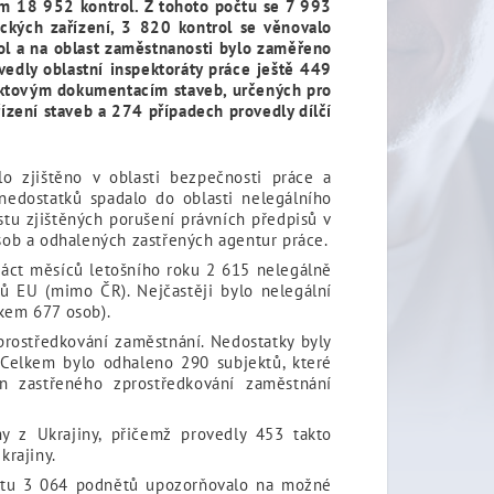
em 18 952 kontrol. Z tohoto počtu se 7 993
ckých zařízení, 3 820 kontrol se věnovalo
l a na oblast zaměstnanosti bylo zaměřeno
vedly oblastní inspektoráty práce ještě 449
jektovým dokumentacím staveb, určených pro
řízení staveb a 274 případech
provedly dílčí
o zjištěno v oblasti bezpečnosti práce a
nedostatků spadalo do oblasti nelegálního
tu zjištěných porušení právních předpisů v
osob a odhalených zastřených agentur práce.
náct měsíců letošního roku 2 615 nelegálně
ů EU (mimo ČR). Nejčastěji bylo nelegální
kem 677 osob).
prostředkování zaměstnání
. Nedostatky byly
. Celkem bylo odhaleno 290 subjektů, které
n zastřeného zprostředkování zaměstnání
ny z Ukrajiny, přičemž provedly 453 takto
krajiny.
očtu 3 064 podnětů upozorňovalo na možné