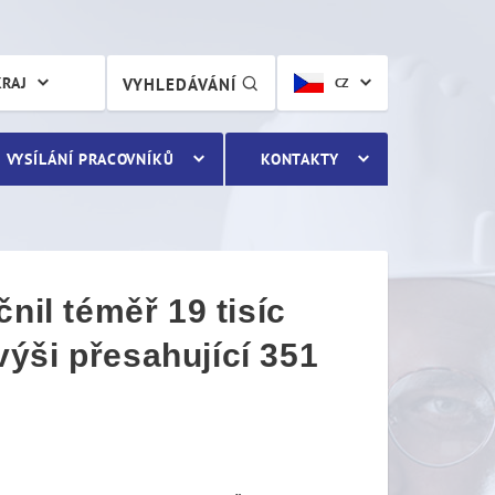
 téměř 19 tisíc kontrol a 
KRAJ
VYHLEDÁVÁNÍ
CZ
VYSÍLÁNÍ PRACOVNÍKŮ
KONTAKTY
nil téměř 19 tisíc
 výši přesahující 351