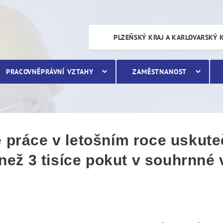
 v letošním roce uskutečnil
PLZEŇSKÝ KRAJ A KARLOVARSKÝ 
PRACOVNĚPRÁVNÍ VZTAHY
ZAMĚSTNANOST
 práce v letošním roce uskuteč
e než 3 tisíce pokut v souhrnné