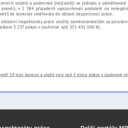
acovních vztahů a podmínek (nejčastěji se jednalo o odměňován
poměr), v 1 584 případech upozorňovali podatelé na nelegální
dnětů ke kontrole směřovalo do oblasti bezpečnosti práce.
 oblastní inspektoráty práce uložily zaměstnavatelům za porušení
celkem 3 237 pokut v souhrnné výši 351 431 500 Kč.
měř 19 tisíc kontrol a uložil více než 3 tisíce pokut v souhrnné v
nspektoráty práce
Další portály M