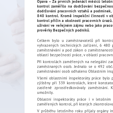
Opava – Za prvních jedenáct měsíců letošn
kontrol zaměřilo na dodržování bezpečnos
dodržování pracovních vztahů a podmínek,
840 kontrol. Kromě inspekční činnosti v ob
kontrol příčin a okolností pracovních úrazů.
užívání ve veřejném zájmu nebo jako pracov
prověrky Bezpečných podniků
.
Celkem bylo u zaměstnavatelů při kontro
vyhrazených technických zařízení, 6 480 
zaměstnávání a pod zákon o zaměstnanosti 
oblasti bezpečnosti práce, v oblasti pracov
Při kontrolách zaměřených na nelegální za
zaměstnaných osob. Jednalo se o 492 obča
zaměstnávání osob odhaleno Oblastním insp
Všemi oblastními inspektoráty práce byl
zjištěny při 339 kontrolách, které konsta
zastřeně zprostředkovávaly zaměstnání.
umožnily.
Oblastní inspektoráty práce i v letošním
zaměřených kontrol, při kterých zkontrolov
V průběhu letošního roku přijaly orgány