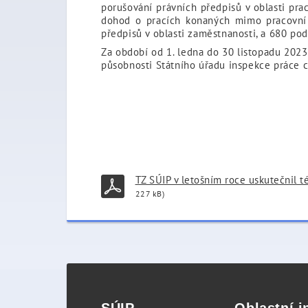
porušování právních předpisů v oblasti pr
dohod o pracích konaných mimo pracovní 
předpisů v oblasti zaměstnanosti, a 680 po
Za období od 1. ledna do 30 listopadu 2023
působnosti Státního úřadu inspekce práce 
TZ SÚIP v letošním roce uskutečnil té
227 kB)
SÚIP
Oblastní i