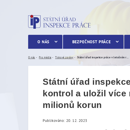
Státní úřad inspekce práce
O NÁS
BEZPEČNOST PRÁCE
O nás
Pro média
Tiskové zprávy
Státní úřad inspekce práce v letošním roce uskutečnil téměř 19 tisíc kontrol a uložil více než 3 tisíce pokut v souhrnné výši přesahující 351 milionů korun
Státní úřad inspekce
kontrol a uložil víc
milionů korun
Publikováno: 20. 12. 2023