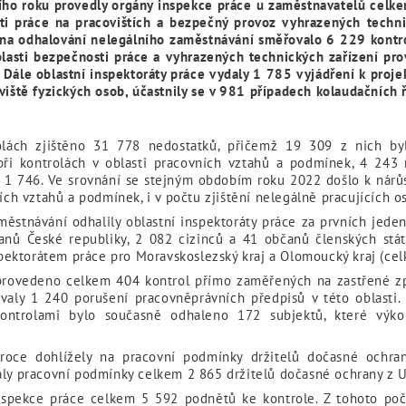
ího roku provedly orgány inspekce práce u zaměstnavatelů celk
ti práce na pracovištích a bezpečný provoz vyhrazených techni
 na odhalování nelegálního zaměstnávání směřovalo 6 229 kontro
lasti bezpečnosti práce a vyhrazených technických zařízení pro
Dále oblastní inspektoráty práce vydaly 1 785 vyjádření k pro
iště fyzických osob, účastnily se v 981 případech kolaudačních 
lách zjištěno 31 778 nedostatků, přičemž 19 309 z nich byl
při kontrolách v oblasti pracovních vztahů a podmínek, 4 243 
1 746. Ve srovnání se stejným obdobím roku 2022 došlo k nárůs
ních vztahů a podmínek, i v počtu zjištění nelegálně pracujících 
městnávání odhalily oblastní inspektoráty práce za prvních jede
nů České republiky, 2 082 cizinců a 41 občanů členských stát
ektorátem práce pro Moravskoslezský kraj a Olomoucký kraj (cel
o provedeno celkem 404 kontrol přímo zaměřených na
zastřené z
tovaly 1 240 porušení pracovněprávních předpisů v této oblasti
 Kontrolami bylo současně odhaleno 172 subjektů, které výko
 roce dohlížely na pracovní podmínky držitelů dočasné ochra
aly pracovní podmínky
celkem 2 865 držitelů dočasné ochrany z U
 inspekce práce celkem 5 592 podnětů ke kontrole. Z tohoto p