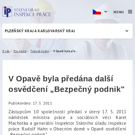
MENU
PLZEŇSKÝ KRAJ A KARLOVARSKÝ KRAJ
V Opavě byla předána další
O nás
Pro média
Tiskové zprávy
V Opavě byla předána další osvědčení „Bezpečný podnik"
V Opavě byla předána další
osvědčení „Bezpečný podnik"
Publikováno: 17. 5. 2011
Zástupcům 10 společností předali v úterý 17. 5. 2011
náměstek ministra práce a sociálních věcí Karel
Machotka a generální inspektor Státního úřadu inspekce
práce Rudolf Hahn v Obecním domě v Opavě osvědčení
„Bezpečný podnik“.