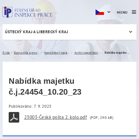
MENU
ÚSTECKÝ KRAJ A LIBERECKÝ KRAJ
Nabídka majetku č.j.24454_
O nás
Ekonomika a provoz
Nepotřebný majetek
Archiv nepotřebného majetku
Nabídka majetku č.j.24454_10.20_23
Nabídka majetku
č.j.24454_10.20_23
Publikováno: 7. 9. 2023
23003-Česká pošta 2. kolo.pdf
(PDF, 290 kB)