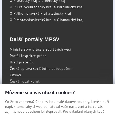
OIP Ústecký kraj a Liberecký kraj
OIP Královéhradecký kraj a Pardubický kraj
OIP Jihomoravský kraj a Zlínský kraj
OIP Moravskoslezský kraj a Olomoucký kraj
Další portály MPSV
Ministerstvo práce a sociálních věcí
Portál inspekce práce
Úřad práce ČR
Česká správa sociálního zabezpečení
Cizinci
Český Focal Point
Můžeme si u vás uložit cookies?
Co že to znamená? Cookies jsou malé datové soubory, které slouží
RSS
např. k tomu, aby si web pamatoval vaše nastavení a to, co vás
Cookies
zajímá, nebo abychom jej zlepšovali. Pro ukládání různých typů