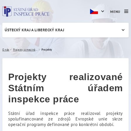
MENU
ÚSTECKÝ KRAJ A LIBERECKÝ KRAJ
Projekty
O nás
Projekty a mezinárodní spolupráce
Projekty
Projekty realizované
Státním úřadem
inspekce práce
Státní úřad inspekce práce realizoval projekty
spolufinancované ze zdrojů Evropské unie skrze
operační programy definované pro konkrétní období.