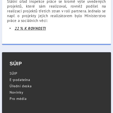
Státní úřad inspekce práce se kromě výše uvedených
projektů, které sám realizoval, rovněž podílel na
realizaci projektů třetích stran v roli partnera. Jednalo se
např. o projekty jejich realizátorem bylo Ministerstvo
práce a sociálních věcí:
22 % K ROVNOSTI
SÚIP
SÚIP
E-podatelna
Úřední deska
Novinky
Pro média