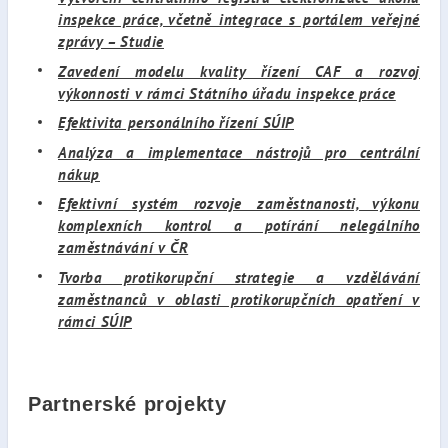
inspekce práce, včetně integrace s portálem veřejné
zprávy – Studie
Zavedení modelu kvality řízení CAF a rozvoj
výkonnosti v rámci Státního úřadu inspekce práce
Efektivita personálního řízení SÚIP
Analýza a implementace nástrojů pro centrální
nákup
Efektivní systém rozvoje zaměstnanosti, výkonu
komplexních kontrol a potírání nelegálního
zaměstnávání v ČR
Tvorba protikorupční strategie a vzdělávání
zaměstnanců v oblasti protikorupčních opatření v
rámci SÚIP
Partnerské projekty