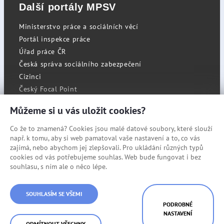
Další portály MPSV
Ministerstvo práce a sociálních věcí
Portál inspekce práce
Úřad práce ČR
Česká správa sociálního zabezpečení
Cizinci
Český Focal Point
Můžeme si u vás uložit cookies?
Co že to znamená? Cookies jsou malé datové soubory, které slouží
RSS
např. k tomu, aby si web pamatoval vaše nastavení a to, co vás
Cookies
zajímá, nebo abychom jej zlepšovali. Pro ukládání různých typů
cookies od vás potřebujeme souhlas. Web bude fungovat i bez
Prohlášení o přístupnosti
souhlasu, s ním ale o něco lépe.
Mapa stránek
© Státní úřad inspekce práce
SOUHLASÍM SE VŠEMI
PODROBNÉ
NASTAVENÍ
ODMÍTNOUT VŠECHNY