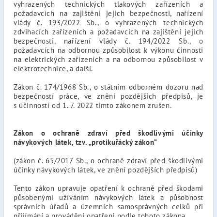
vyhrazených technických tlakových zařízeních a
požadavcích na zajištění jejich bezpečnosti, nařízení
vlády č. 193/2022 Sb., o vyhrazených technických
zdvihacích zařízeních a požadavcích na zajištění jejich
bezpečnosti, nařízení vlády č. 194/2022 Sb., o
požadavcích na odbornou způsobilost k výkonu činnosti
na elektrických zařízeních a na odbornou způsobilost v
elektrotechnice, a další.
Zákon č. 174/1968 Sb., o státním odborném dozoru nad
bezpečností práce, ve znění pozdějších předpisů, je
s účinností od 1. 7. 2022 tímto zákonem zrušen.
Zákon o ochraně zdraví před škodlivými účinky
návykových látek, tzv. „protikuřácký zákon“
(zákon č. 65/2017 Sb., o ochraně zdraví před škodlivými
účinky návykových látek, ve znění pozdějších předpisů)
Tento zákon upravuje opatření k ochraně před škodami
působenými užíváním návykových látek a působnost
správních úřadů a územních samosprávných celků při
přijímání a provádění opatření podle tohoto zákona.