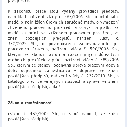
předpisech.
K zákoníku práce jsou vydány prováděcí předpisy,
například nařízení vlády č. 567/2006 Sb., o minimální
mzdě, o nejnižších úrovních zaručené mzdy, o vymezení
ztíženého pracovního prostředí a o výši příplatku ke
mzdě za práci ve ztíženém pracovním prostředí, ve
znění pozdějších předpisů, nařízení vlády č.
332/2025 Sb., o povinnostech zaměstnavatele při
pracovních úrazech, nařízení vlády č. 590/2006 Sb.,
kterým se stanoví okruh a rozsah jiných důležitých
osobních překážek v práci, nařízení vlády č. 589/2006
Sb., kterým se stanoví odchylná úprava pracovní doby a
doby odpočinku zaměstnanců v dopravě, ve znění
pozdějších předpisů, nařízení vlády č. 222/2010 Sb., o
katalogu prací ve veřejných službách a správě, ve znění
pozdějších předpisů, a další.
Zákon o zaměstnanosti
(zákon č. 435/2004 Sb., o zaměstnanosti, ve znění
pozdějších předpisů)