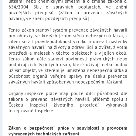
látkami nebo chemickými směsmi a o změně zákona č.
634/2004 Sb., o správních poplatcích, ve znění
pozdějších předpisů, (zákon o prevenci závažných
havárií), ve znění pozdějších předpisů]
Tento zákon stanoví systém prevence závažných havárií
pro objekty, ve kterých je umístěna nebezpečná látka, s
cílem snížit pravděpodobnost vzniku a omezit následky
závažných havárií na životy a zdraví lidí a zvířat, životní
prostředí a majetek v těchto objektech a v jejich okolí.
Tento zákon dále stanoví povinnosti právnických nebo
podnikajících fyzických osob, které užívají nebo budou
užívat objekt, ve kterém je umístěna nebezpečná látka a
působnost orgánů veřejné správy na úseku prevence
závažných havárií způsobených nebezpečnými látkami.
Orgány inspekce práce mají pouze dílčí působnost dle
zákona o prevenci závažných havárií, přičemž spolu s
Českou inspekcí životního prostředí vykonávají
integrované inspekce.
Zákon o bezpečnosti práce v souvislosti s provozem
vyhrazených technických zařízení