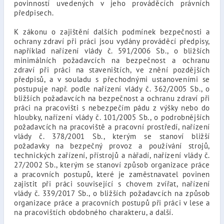
povinností uvedených v jeho prováděcích právních
předpisech.
K zákonu o zajištění dalších podmínek bezpečnosti a
ochrany zdraví při práci jsou vydány prováděcí předpisy,
například nařízení vlády č. 591/2006 Sb., o bližších
minimálních požadavcích na bezpečnost a ochranu
zdraví při práci na staveništích, ve znění pozdějších
předpisů, a v souladu s přechodnými ustanoveními se
postupuje např. podle nařízení vlády č. 362/2005 Sb., o
bližších požadavcích na bezpečnost a ochranu zdraví při
práci na pracovišti s nebezpečím pádu z výšky nebo do
hloubky, nařízení vlády č. 101/2005 Sb., o podrobnějších
požadavcích na pracoviště a pracovní prostředí, nařízení
vlády č. 378/2001 Sb., kterým se stanoví bližší
požadavky na bezpečný provoz a používání strojů,
technických zařízení, přístrojů a nářadí, nařízení vlády č.
27/2002 Sb., kterým se stanoví způsob organizace práce
a pracovních postupů, které je zaměstnavatel povinen
zajistit při práci související s chovem zvířat, nařízení
vlády č. 339/2017 Sb., o bližších požadavcích na způsob
organizace práce a pracovních postupů při práci v lese a
na pracovištích obdobného charakteru, a další.