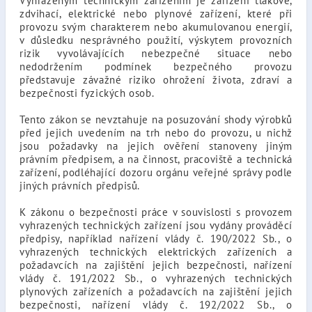
Vyhrazeným technickým zařízením je zařízení tlakové,
zdvihací, elektrické nebo plynové zařízení, které při
provozu svým charakterem nebo akumulovanou energií,
v důsledku nesprávného použití, výskytem provozních
rizik vyvolávajících nebezpečné situace nebo
nedodržením podmínek bezpečného provozu
představuje závažné riziko ohrožení života, zdraví a
bezpečnosti fyzických osob.
Tento zákon se nevztahuje na posuzování shody výrobků
před jejich uvedením na trh nebo do provozu, u nichž
jsou požadavky na jejich ověření stanoveny jiným
právním předpisem, a na činnost, pracoviště a technická
zařízení, podléhající dozoru orgánu veřejné správy podle
jiných právních předpisů.
K zákonu o bezpečnosti práce v souvislosti s provozem
vyhrazených technických zařízení jsou vydány prováděcí
předpisy, například nařízení vlády č. 190/2022 Sb., o
vyhrazených technických elektrických zařízeních a
požadavcích na zajištění jejich bezpečnosti, nařízení
vlády č. 191/2022 Sb., o vyhrazených technických
plynových zařízeních a požadavcích na zajištění jejich
bezpečnosti, nařízení vlády č. 192/2022 Sb., o