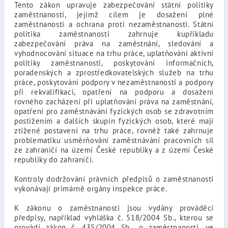
Tento zákon upravuje zabezpečování státní politiky
zaměstnanosti, jejímž cílem je dosažení plné
zaměstnanosti a ochrana proti nezaměstnanosti. Státní
politika zaměstnanosti zahrnuje kupříkladu
zabezpečování práva na zaměstnání, sledování a
vyhodnocování situace na trhu práce, uplatňování aktivní
politiky zaměstnanosti, poskytování informačních,
poradenských a zprostředkovatelských služeb na trhu
práce, poskytování podpory v nezaměstnanosti a podpory
při rekvalifikaci, opatření na podporu a dosažení
rovného zacházení při uplatňování práva na zaměstnání,
opatření pro zaměstnávání fyzických osob se zdravotním
postižením a dalších skupin fyzických osob, které mají
ztížené postavení na trhu práce, rovněž také zahrnuje
problematiku usměrňování zaměstnávání pracovních sil
ze zahraničí na území České republiky a z území České
republiky do zahraničí.
Kontroly dodržování právních předpisů o zaměstnanosti
vykonávají primárně orgány inspekce práce.
K zákonu o zaměstnanosti jsou vydány prováděcí
předpisy, například vyhláška č. 518/2004 Sb., kterou se
provádí zákon č. 435/2004 Sb., o zaměstnanosti, ve