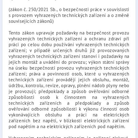
(zákon č. 250/2021 Sb., o bezpečnosti práce v souvislosti
s provozem vyhrazených technických zařízení a o změně
souvisejících zákonů)
Tento zákon upravuje požadavky na bezpečnost provozu
vyhrazených technických zařízení a ochranu zdraví při
práci po celou dobu používání vyhrazených technických
zařízení; v případě určených druhů již provozovaných
vyhrazených technických zařízení stanoví i požadavky na
jejich montáž a uvádění do provozu; výkon státní správy
na úseku bezpečnosti provozu vyhrazených technických
zařízení; práva a povinnosti osob, které u vyhrazených
technických zařízení provádějí jejich obsluhu, montáž,
údržbu, kontrolu, revize, opravy, plnění nádob plyny nebo
je provozují; předpoklady a způsob ověřování odborné
způsobilosti osob k činnostem na vyhrazených
technických zařízeních a předpoklady a způsob
ověřování odborné způsobilosti k výkonu činností osob
vykonávajících obsluhu a práci na elektrických
zařízeních bez napětí, v blízkosti elektrických zařízení
pod napětím a na elektrických zařízeních pod napětím.