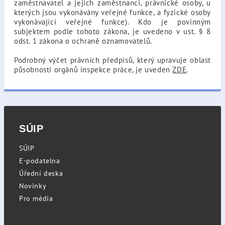
zaměstnavatel a jejich zaměstnanci, právnické osoby, u
kterých jsou vykonávány veřejné funkce, a fyzické osoby
vykonávající veřejné funkce). Kdo je povinným
subjektem podle tohoto zákona, je uvedeno v ust. § 8
odst. 1 zákona o ochraně oznamovatelů.
Podrobný výčet právních předpisů, který upravuje oblast
působnosti orgánů inspekce práce, je uveden
ZDE
.
SÚIP
SÚIP
E-podatelna
Úřední deska
Novinky
Pro média