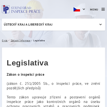
MENU
ÚSTECKÝ KRAJ A LIBERECKÝ KRAJ
Legislativa
O nás
Základní informace
Legislativa
Legislativa
Zákon o inspekci práce
(zákon č. 251/2005 Sb., o inspekci práce, ve znění
pozdějších předpisů)
Tento zákon upravuje zřízení a postavení orgánů
inspekce práce jako kontrolních orgánů na úseku
ochrany pracovních vztahů a pracovních podmínek,