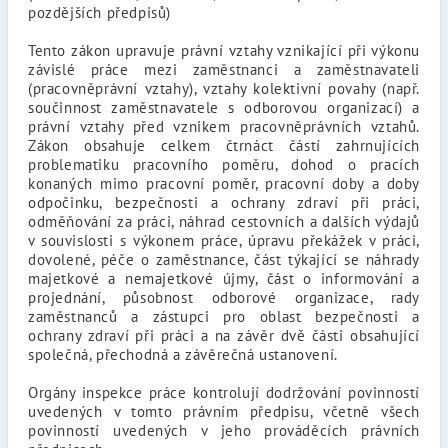
pozdějších předpisů)
Tento zákon upravuje právní vztahy vznikající při výkonu
závislé práce mezi zaměstnanci a zaměstnavateli
(pracovněprávní vztahy), vztahy kolektivní povahy (např.
součinnost zaměstnavatele s odborovou organizací) a
právní vztahy před vznikem pracovněprávních vztahů.
Zákon obsahuje celkem čtrnáct částí zahrnujících
problematiku pracovního poměru, dohod o pracích
konaných mimo pracovní poměr, pracovní doby a doby
odpočinku, bezpečnosti a ochrany zdraví při práci,
odměňování za práci, náhrad cestovních a dalších výdajů
v souvislosti s výkonem práce, úpravu překážek v práci,
dovolené, péče o zaměstnance, část týkající se náhrady
majetkové a nemajetkové újmy, část o informování a
projednání, působnost odborové organizace, rady
zaměstnanců a zástupci pro oblast bezpečnosti a
ochrany zdraví při práci a na závěr dvě části obsahující
společná, přechodná a závěrečná ustanovení.
Orgány inspekce práce kontrolují dodržování povinností
uvedených v tomto právním předpisu, včetně všech
povinností uvedených v jeho prováděcích právních