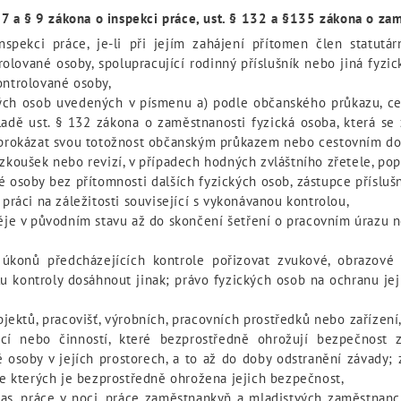
 7 a § 9 zákona o inspekci práce, ust. § 132 a §135 zákona o zam
spekci práce, je-li při jejím zahájení přítomen člen statutá
olované osoby, spolupracující rodinný příslušník nebo jiná fyzi
ontrolované osoby,
ckých osob uvedených v písmenu a) podle občanského průkazu, c
adě ust. § 132 zákona o zaměstnanosti fyzická osoba, která se 
y prokázat svou totožnost občanským průkazem nebo cestovním d
 zkoušek nebo revizí, v případech hodných zvláštního zřetele, po
 osoby bez přítomnosti dalších fyzických osob, zástupce přísl
 práci na záležitosti související s vykonávanou kontrolou,
děje v původním stavu až do skončení šetření o pracovním úraz
 úkonů předcházejících kontrole pořizovat zvukové, obrazov
u kontroly dosáhnout jinak; právo fyzických osob na ochranu je
jektů, pracovišť, výrobních, pracovních prostředků nebo zařízen
ací nebo činností, které bezprostředně ohrožují bezpečnost
 osoby v jejích prostorech, a to až do doby odstranění závady;
 ve kterých je bezprostředně ohrožena jejich bezpečnost,
as, práce v noci, práce zaměstnankyň a mladistvých zaměstnanc