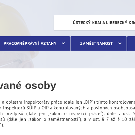
nnostech kontrolované os
ÚSTECKÝ KRAJ A LIBERECKÝ KR
PRACOVNĚPRÁVNÍ VZTAHY
ZAMĚSTNANOST
vané osoby
) a oblastní inspektoráty práce (dále jen „OIP“) tímto kontrolova
 inspektorů SÚIP a OIP a kontrolovaných a povinných osob, obsa
ch předpisů (dále jen „zákon o inspekci práce“), dále v ust
sů (dále jen „zákon o zaměstnanosti“), a v ust. § 7 až § 10 zá
“).