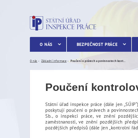
Poučení o právech a povi
O NÁS
BEZPEČNOST PRÁCE
O nás
Základní informace
Poučení o právech a povinnostech kontrolované osoby
Poučení kontrolo
Státní úřad inspekce práce (dále jen „SÚIP“
poskytují poučení o právech a povinnostech
Sb., o inspekci práce, ve znění pozdější
zaměstnanosti, ve znění pozdějších předpi
pozdějších předpisů (dále jen „kontrolní řád