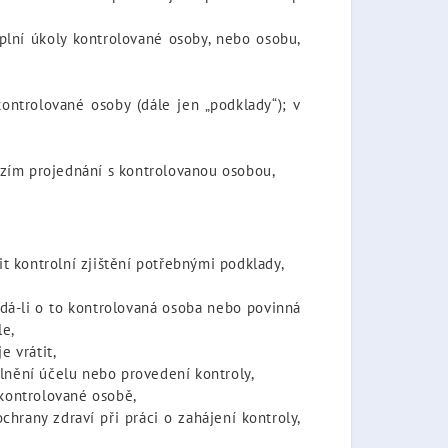
 plní úkoly kontrolované osoby, nebo osobu,
ontrolované osoby (dále jen „podklady“); v
ozím projednání s kontrolovanou osobou,
it kontrolní zjištění potřebnými podklady,
ádá-li o to kontrolovaná osoba nebo povinná
le,
e vrátit,
plnění účelu nebo provedení kontroly,
 kontrolované osobě,
rany zdraví při práci o zahájení kontroly,