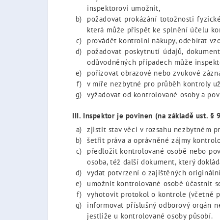
inspektorovi umožnit,
požadovat prokázání totožnosti fyzické
která může přispět ke splnění účelu kon
provádět kontrolní nákupy, odebírat vzo
požadovat poskytnutí údajů, dokumentů
odůvodněných případech může inspektor
pořizovat obrazové nebo zvukové zázn
v míře nezbytné pro průběh kontroly u
vyžadovat od kontrolované osoby a pov
III. Inspektor je povinen (na základě ust. §
zjistit stav věci v rozsahu nezbytném p
šetřit práva a oprávněné zájmy kontrol
předložit kontrolované osobě nebo pov
osoba, též další dokument, který doklá
vydat potvrzení o zajištěných origináln
umožnit kontrolované osobě účastnit se
vyhotovit protokol o kontrole (včetně 
informovat příslušný odborový orgán n
jestliže u kontrolované osoby působí.