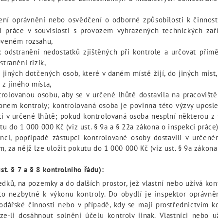
ní oprávnění nebo osvědčení o odborné způsobilosti k činnos
 práce v souvislosti s provozem vyhrazených technických zaří
noveném rozsahu,
 odstranění nedostatků zjištěných při kontrole a určovat přimě
tranění rizik,
iných dotčených osob, které v daném místě žijí, do jiných míst, 
z jiného místa,
olovanou osobu, aby se v určené lhůtě dostavila na pracoviště
konem kontroly; kontrolovaná osoba je povinna této výzvy upos
sti v určené lhůtě; pokud kontrolovaná osoba nesplní některou z 
tu do 1 000 000 Kč (viz ust. § 9a a § 22a zákona o inspekci práce)
nci, popřípadě zástupci kontrolované osoby dostavili v určené
, za nějž lze uložit pokutu do 1 000 000 Kč (viz ust. § 9a zákona
st. § 7 a § 8 kontrolního řádu):
edků, na pozemky a do dalších prostor, jež vlastní nebo užívá ko
o nezbytné k výkonu kontroly. Do obydlí je inspektor oprávněn 
dářské činnosti nebo v případě, kdy se mají prostřednictvím ko
e-li dosáhnout splnění účelu kontroly jinak. Vlastníci nebo u