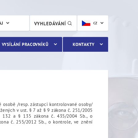
oby
AJ
VYHLEDÁVÁNÍ
CZ
VYSÍLÁNÍ PRACOVNÍKŮ
KONTAKTY
né osobě /resp. zástupci kontrolované osoby/
žených v ust. § 7 až § 9 zákona č. 251/2005
. § 132 a § 135 zákona č. 435/2004 Sb., o
kona č. 255/2012 Sb., o kontrole, ve znění