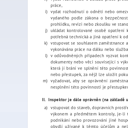
práce,
vydat rozhodnutí o odnětí nebo omeze
vydaného podle zákona o bezpečnosti
prohlídku, revizi nebo zkoušku ve sta
ukládat kontrolované osobě opatření k
potřebná technická a jiná opatření k ods
vstupovat se souhlasem zaměstnance a j
vykonávána práce na dálku nebo služba 
v odůvodněných případech vyzvat kontr
dokumenty nebo věci související s vý
která jí brání ve splnění této povinno
nebo přestupek, za nějž lze uložit poku
vyžadovat, aby se oprávnění zaměstna
nesplnění této povinnosti je přestupkem
II. Inspektor je dále oprávněn (na základě u
vstupovat do staveb, dopravních prostř
výkonem a předmětem kontroly, je-li t
podnikání nebo provozování jiné hospo
obydlí užívané k těmto účelům a nelz