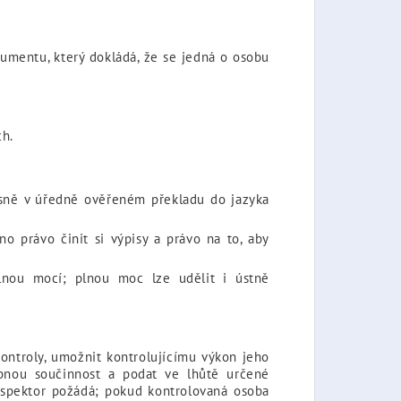
kumentu, který dokládá, že se jedná o osobu
ch.
asně v úředně ověřeném překladu do jazyka
no právo činit si výpisy a právo na to, aby
lnou mocí; plnou moc lze udělit i ústně
kontroly, umožnit kontrolujícímu výkon jeho
ebnou součinnost a podat ve lhůtě určené
nspektor požádá; pokud kontrolovaná osoba