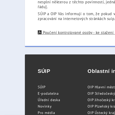
nesplní některou z těchto povinností, jedná
řádu].
SÚIP a OIP Vás informují o tom, že pokud v
zpracování na internetových stránkách suip
Poučení kontrolované osoby - ke stažení
SÚIP
Oblastní i
SÚIP
OIP Hlavní měs
E-podatelna
OIP Středočeský
Úřední deska
OIP Jihočeský k
Novinky
OIP Plzeňský kra
Pro média
OIP Ústecký kraj