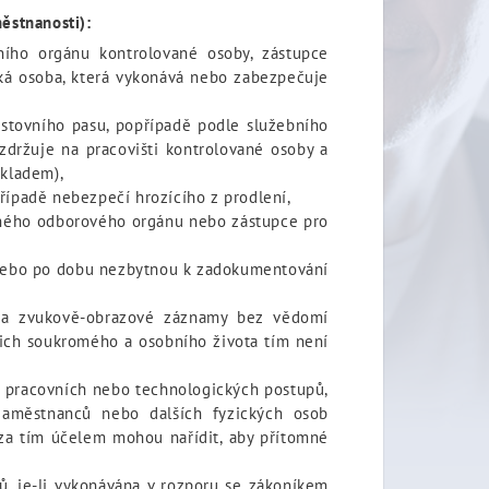
ěstnanosti):
rního orgánu kontrolované osoby, zástupce
cká osoba, která vykonává nebo zabezpečuje
estovního pasu, popřípadě podle služebního
zdržuje na pracovišti kontrolované osoby a
okladem),
případě nebezpečí hrozícího z prodlení,
ušného odborového orgánu nebo zástupce pro
u nebo po dobu nezbytnou k zadokumentování
é a zvukově-obrazové záznamy bez vědomí
jich soukromého a osobního života tím není
í, pracovních nebo technologických postupů,
 zaměstnanců nebo dalších fyzických osob
 za tím účelem mohou nařídit, aby přítomné
ů, je-li vykonávána v rozporu se zákoníkem