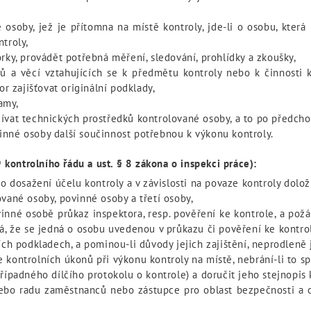
 osoby, jež je přítomna na místě kontroly, jde-li o osobu, která
troly,
rky, provádět potřebná měření, sledování, prohlídky a zkoušky,
 a věcí vztahujících se k předmětu kontroly nebo k činnosti k
 zajišťovat originální podklady,
amy,
žívat technických prostředků kontrolované osoby, a to po předch
inné osoby další součinnost potřebnou k výkonu kontroly.
 9 kontrolního řádu a ust. § 8 zákona o inspekci práce):
ro dosažení účelu kontroly a v závislosti na povaze kontroly dolož
ované osoby, povinné osoby a třetí osoby,
inné osobě průkaz inspektora, resp. pověření ke kontrole, a pož
dá, že se jedná o osobu uvedenou v průkazu či pověření ke kontro
ích podkladech, a pominou-li důvody jejich zajištění, neprodleně j
 kontrolních úkonů při výkonu kontroly na místě, nebrání-li to s
případného dílčího protokolu o kontrole) a doručit jeho stejnopis
ebo radu zaměstnanců nebo zástupce pro oblast bezpečnosti a och