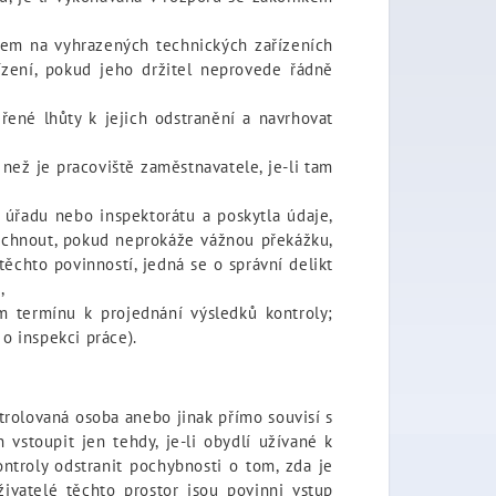
tem na vyhrazených technických zařízeních
zení, pokud jeho držitel neprovede řádně
řené lhůty k jejich odstranění a navrhovat
než je pracoviště zaměstnavatele, je-li tam
 úřadu nebo inspektorátu a poskytla údaje,
lechnout, pokud neprokáže vážnou překážku,
těchto povinností, jedná se o správní delikt
,
m termínu k projednání výsledků kontroly;
 o inspekci práce).
ntrolovaná osoba anebo jinak přímo souvisí s
vstoupit jen tehdy, je-li obydlí užívané k
ntroly odstranit pochybnosti o tom, zda je
živatelé těchto prostor jsou povinni vstup