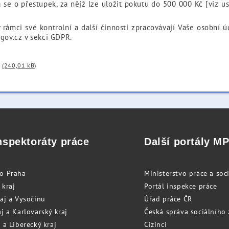
 se o přestupek, za nějž lze uložit pokutu do 500 000 Kč [viz ust.
 rámci své kontrolní a další činnosti zpracovávají Vaše osobní 
.gov.cz
v sekci GDPR.
(240,01 kB)
nspektoráty práce
Další portály M
to Praha
Ministerstvo práce a soci
 kraj
Portál inspekce práce
raj a Vysočinu
Úřad práce ČR
j a Karlovarský kraj
Česká správa sociálního
 a Liberecký kraj
Cizinci