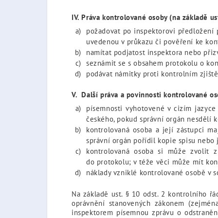
IV. Práva kontrolované osoby (na základě us
požadovat po inspektorovi předložení 
uvedenou v průkazu či pověření ke kon
namítat podjatost inspektora nebo přiz
seznámit se s obsahem protokolu o kontr
podávat námitky proti kontrolním zjišt
V. Další práva a povinnosti kontrolované os
písemnosti vyhotovené v cizím jazyce
českého, pokud správní orgán nesdělí k
kontrolovaná osoba a její zástupci ma
správní orgán pořídil kopie spisu nebo 
kontrolovaná osoba si může zvolit 
do protokolu; v téže věci může mít k
náklady vzniklé kontrolované osobě v s
Na základě ust. § 10 odst. 2 kontrolního ř
oprávnění stanovených zákonem (zejména 
inspektorem písemnou zprávu o odstranění