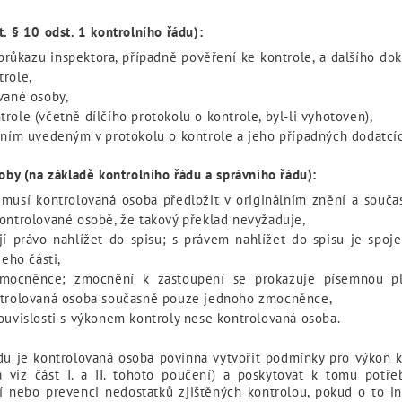
t. § 10 odst. 1 kontrolního řádu):
průkazu inspektora, případně pověření ke kontrole, a dalšího do
trole,
vané osoby,
ole (včetně dílčího protokolu o kontrole, byl-li vyhotoven),
ěním uvedeným v protokolu o kontrole a jeho případných dodatcí
oby (na základě kontrolního řádu a správního řádu):
 musí kontrolovaná osoba předložit v originálním znění a souč
ontrolované osobě, že takový překlad nevyžaduje,
jí právo nahlížet do spisu; s právem nahlížet do spisu je spoje
jeho části,
zmocněnce; zmocnění k zastoupení se prokazuje písemnou p
ontrolovaná osoba současně pouze jednoho zmocněnce,
ouvislosti s výkonem kontroly nese kontrolovaná osoba.
ádu je kontrolovaná osoba povinna vytvořit podmínky pro výkon 
viz část I. a II. tohoto poučení) a poskytovat k tomu potř
 nebo prevenci nedostatků zjištěných kontrolou, pokud o to i