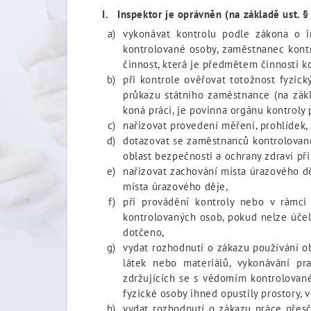
I. Inspektor je oprávněn (na základě ust. §
vykonávat kontrolu podle zákona o in
kontrolované osoby, zaměstnanec kontr
činnost, která je předmětem činnosti k
při kontrole ověřovat totožnost fyzi
průkazu státního zaměstnance (na zákl
koná práci, je povinna orgánu kontrol
nařizovat provedení měření, prohlídek,
dotazovat se zaměstnanců kontrolované
oblast bezpečnosti a ochrany zdraví při
nařizovat zachování místa úrazového 
místa úrazového děje,
při provádění kontroly nebo v rámci
kontrolovaných osob, pokud nelze účel
dotčeno,
vydat rozhodnutí o zákazu používání ob
látek nebo materiálů, vykonávání pr
zdržujících se s vědomím kontrolované
fyzické osoby ihned opustily prostory,
vydat rozhodnutí o zákazu práce přesč